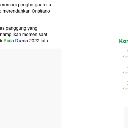
eremoni penghargaan itu.
ap merendahkan Cristiano
atas panggung yang
enampilkan momen saat
Piala Dunia
di
2022 lalu.
Ko
T
Ko
Ko
Ko