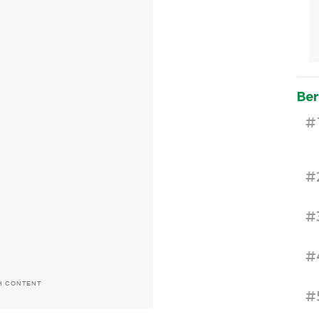
Ber
#
#
#
#
H CONTENT
#