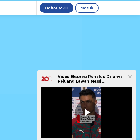
Daftar MPC
Masuk
Video Ekspresi Ronaldo Ditanya
Peluang Lawan Messi:
Pertanyaan Gak Masuk Akal