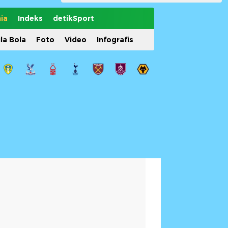
ia
Indeks
detikSport
ila Bola
Foto
Video
Infografis