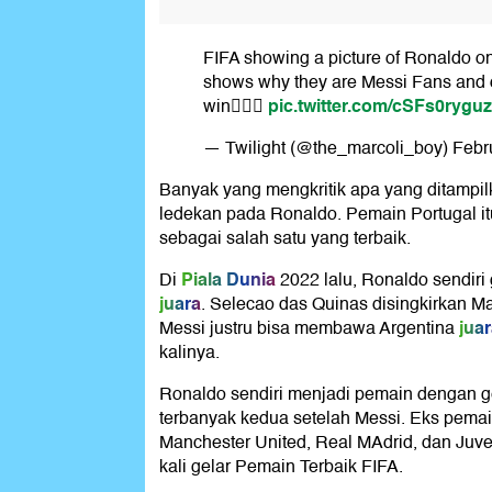
FIFA showing a picture of Ronaldo on
shows why they are Messi Fans and di
pic.twitter.com/cSFs0ryguz
win🤦🏾‍♂️
— Twilight (@the_marcoli_boy)
Febr
Banyak yang mengkritik apa yang ditampil
ledekan pada Ronaldo. Pemain Portugal itu 
sebagai salah satu yang terbaik.
Piala Dunia
Di
2022 lalu, Ronaldo sendir
juara
. Selecao das Quinas disingkirkan Ma
jua
Messi justru bisa membawa Argentina
kalinya.
Ronaldo sendiri menjadi pemain dengan ge
terbanyak kedua setelah Messi. Eks pemai
Manchester United, Real MAdrid, dan Juv
kali gelar Pemain Terbaik FIFA.