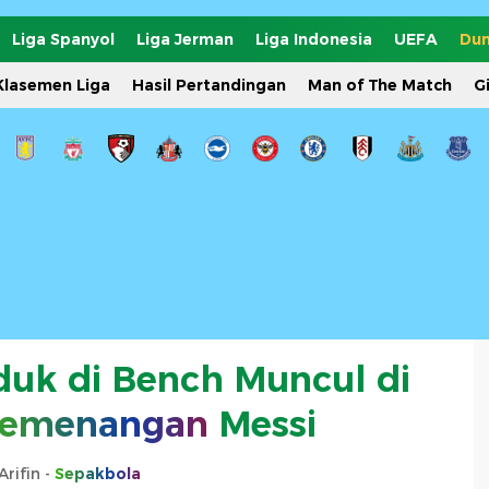
Liga Spanyol
Liga Jerman
Liga Indonesia
UEFA
Dun
Klasemen Liga
Hasil Pertandingan
Man of The Match
G
uk di Bench Muncul di
emenangan
Messi
Arifin -
Sepakbola