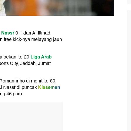
l Nassr
0-1 dari Al Ittihad.
n free kick-nya melayang jauh
Liga Arab
ada pekan ke-20
ports City, Jeddah, Jumat
Romanrinho di menit ke-80.
Klasemen
 Al Nassr di puncak
ng 46 poin.