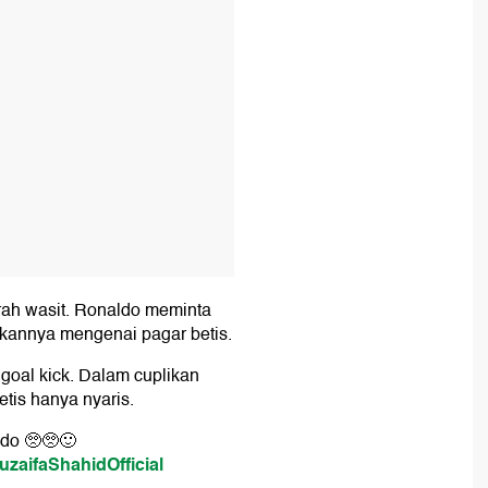
rah wasit. Ronaldo meminta
akannya mengenai pagar betis.
goal kick. Dalam cuplikan
etis hanya nyaris.
ldo 🥺🥺🙂
uzaifaShahidOfficial