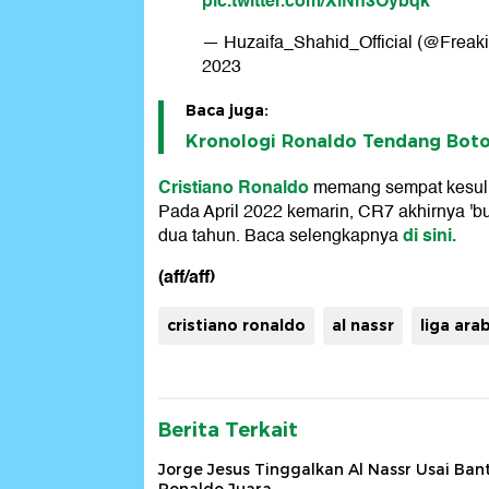
pic.twitter.com/XlNn3Oybqk
— Huzaifa_Shahid_Official (@Freak
2023
Baca juga:
Kronologi Ronaldo Tendang Botol
Cristiano Ronaldo
memang sempat kesuli
Pada April 2022 kemarin, CR7 akhirnya 'bu
di sini.
dua tahun. Baca selengkapnya
(aff/aff)
cristiano ronaldo
al nassr
liga ara
Berita Terkait
Jorge Jesus Tinggalkan Al Nassr Usai Ban
Ronaldo Juara