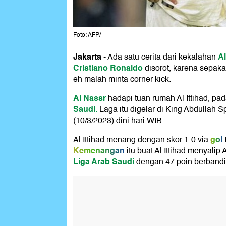
Foto: AFP/-
Jakarta
A
-
Ada satu cerita dari kekalahan
Cristiano Ronaldo
disorot, karena sepaka
eh malah minta corner kick.
Al Nassr
hadapi tuan rumah Al Ittihad, p
Saudi.
Laga itu digelar di King Abdullah S
(10/3/2023) dini hari WIB.
gol
Al Ittihad menang dengan skor 1-0 via
Kemenangan
itu buat Al Ittihad menyalip
Liga Arab Saudi
dengan 47 poin berbandi