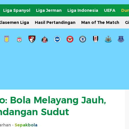
Liga Spanyol
Liga Jerman
Liga Indonesia
UEFA
Dun
Klasemen Liga
Hasil Pertandingan
Man of The Match
G
o: Bola Melayang Jauh,
ndangan Sudut
Farhan -
Sepakbola