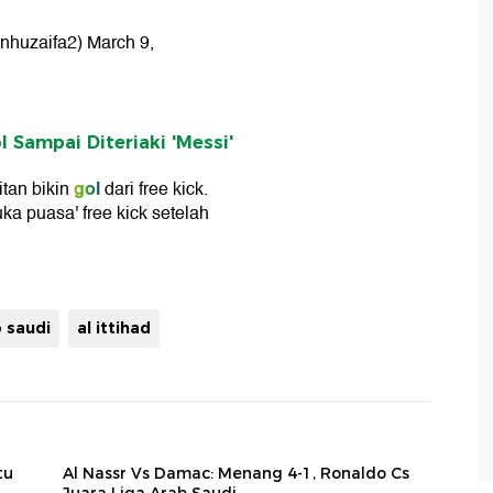
inhuzaifa2)
March 9,
 Sampai Diteriaki 'Messi'
gol
tan bikin
dari free kick.
ka puasa' free kick setelah
b saudi
al ittihad
tu
Al Nassr Vs Damac: Menang 4-1, Ronaldo Cs
Juara Liga Arab Saudi