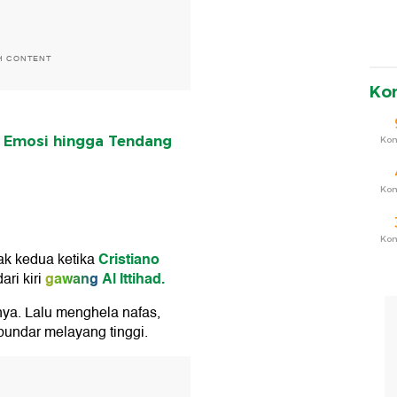
H CONTENT
Ko
o Emosi hingga Tendang
Ko
Ko
Ko
Cristiano
k kedua ketika
gawang
Al Ittihad.
ari kiri
a. Lalu menghela nafas,
t bundar melayang tinggi.
T