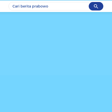
Cancel
Yang sedang ramai dicari
#1
data live draw sgp
#2
piala presiden 2026
#3
prabowo
#4
iran
#5
gempa hari ini
Promoted
Terakhir yang dicari
Loading...