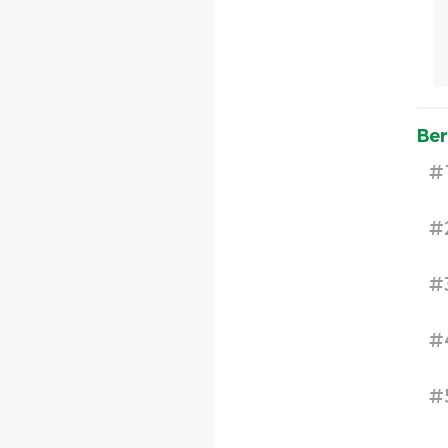
Ber
#
#
#
#
#