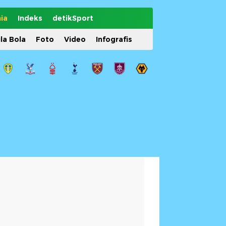
ia
Indeks
detikSport
ila Bola
Foto
Video
Infografis