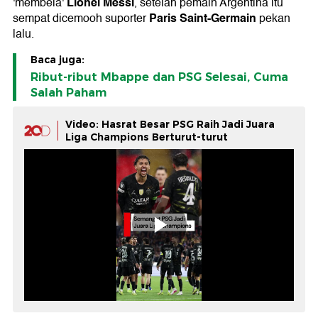
Lionel Messi
'membela'
, setelah pemain Argentina itu
Paris Saint-Germain
sempat dicemooh suporter
pekan
lalu.
Baca juga:
Ribut-ribut Mbappe dan PSG Selesai, Cuma
Salah Paham
Video: Hasrat Besar PSG Raih Jadi Juara
Liga Champions Berturut-turut