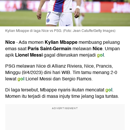
Kylian Mbappe di laga Nice vs PSG. (Foto: Jean Catuffe/Getty Images)
Nice
Kylian Mbappe
-
Ada momen
membuang peluang
Paris Saint-Germain
Nice
emas saat
melawan
. Umpan
Lionel Messi
gol
apik
gagal diteruskan menjadi
.
PSG melawan Nice di Allianz Riviera, Nice, Prancis,
Minggu (9/4/2023) dini hari WIB. Tim tamu menang 2-0
gol
lewat
Lionel Messi dan Sergio Ramos.
gol
Di laga tersebut, Mbappe nyaris ikutan mencatat
.
Momen itu terjadi di masa injuty time jelang laga tuntas.
ADVERTISEMENT