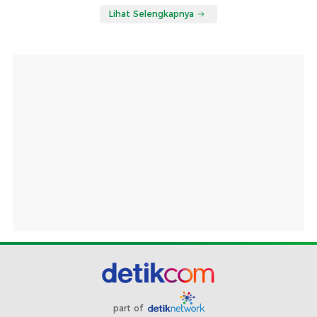
Lihat Selengkapnya
part of