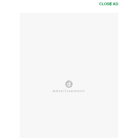
CLOSE AD