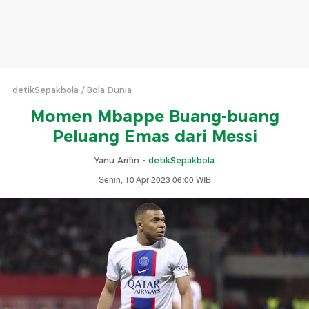
detikSepakbola
Bola Dunia
Momen Mbappe Buang-buang
Peluang Emas dari Messi
Yanu Arifin -
detikSepakbola
Senin, 10 Apr 2023 06:00 WIB