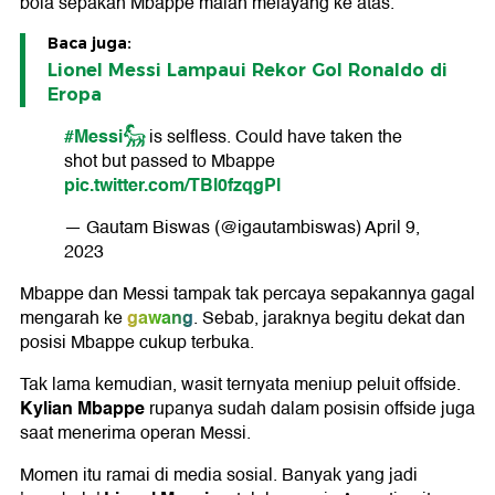
bola sepakan Mbappe malah melayang ke atas.
Baca juga:
Lionel Messi Lampaui Rekor Gol Ronaldo di
Eropa
#Messi𓃵
is selfless. Could have taken the
shot but passed to Mbappe
pic.twitter.com/TBl0fzqgPl
— Gautam Biswas (@igautambiswas)
April 9,
2023
Mbappe dan Messi tampak tak percaya sepakannya gagal
gawang
mengarah ke
. Sebab, jaraknya begitu dekat dan
posisi Mbappe cukup terbuka.
Tak lama kemudian, wasit ternyata meniup peluit offside.
Kylian Mbappe
rupanya sudah dalam posisin offside juga
saat menerima operan Messi.
Momen itu ramai di media sosial. Banyak yang jadi