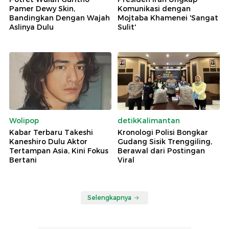
Pamer Dewy Skin,
Komunikasi dengan
Bandingkan Dengan Wajah
Mojtaba Khamenei 'Sangat
Aslinya Dulu
Sulit'
Wolipop
detikKalimantan
Kabar Terbaru Takeshi
Kronologi Polisi Bongkar
Kaneshiro Dulu Aktor
Gudang Sisik Trenggiling,
Tertampan Asia, Kini Fokus
Berawal dari Postingan
Bertani
Viral
Selengkapnya