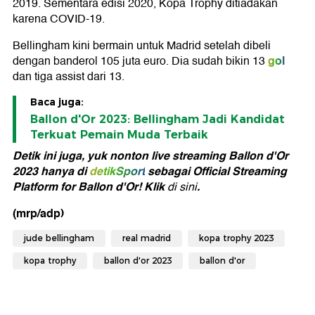
2019. Sementara edisi 2020, Kopa Trophy ditiadakan
karena COVID-19.
Bellingham kini bermain untuk Madrid setelah dibeli
gol
dengan banderol 105 juta euro. Dia sudah bikin 13
dan tiga assist dari 13.
Baca juga:
Ballon d'Or 2023: Bellingham Jadi Kandidat
Terkuat Pemain Muda Terbaik
Detik ini juga, yuk nonton live streaming Ballon d'Or
2023 hanya di
detikSport
sebagai Official Streaming
Platform for Ballon d'Or! Klik
.
di sini
(mrp/adp)
jude bellingham
real madrid
kopa trophy 2023
kopa trophy
ballon d'or 2023
ballon d'or