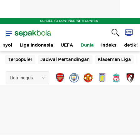
SCROLL TO CONTINUE WITH CONTENT
anyol
Liga Indonesia
UEFA
Dunia
Indeks
detikS
Terpopuler
Jadwal Pertandingan
Klasemen Liga