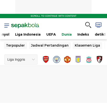
SCROLL TO CONTINUE WITH CONTENT
anyol
Liga Indonesia
UEFA
Dunia
Indeks
detikS
Terpopuler
Jadwal Pertandingan
Klasemen Liga