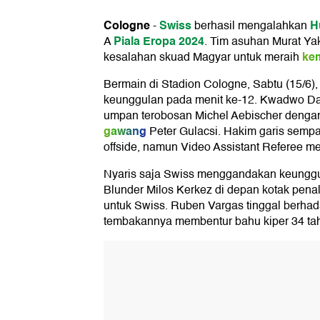
Cologne
Swiss
H
-
berhasil mengalahkan
Piala Eropa 2024
A
. Tim asuhan Murat Ya
ke
kesalahan skuad Magyar untuk meraih
Bermain di Stadion Cologne, Sabtu (15/6
keunggulan pada menit ke-12. Kwadwo 
umpan terobosan Michel Aebischer deng
gawang
Peter Gulacsi. Hakim garis semp
offside, namun Video Assistant Referee m
Nyaris saja Swiss menggandakan keunggu
Blunder Milos Kerkez di depan kotak penal
untuk Swiss. Ruben Vargas tinggal berha
tembakannya membentur bahu kiper 34 tah