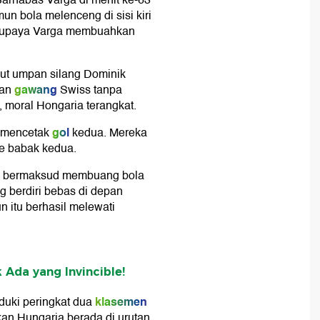
arnabas Varga di menit ke-63
un bola melenceng di sisi kiri
ng upaya Varga membuahkan
ut umpan silang Dominik
gawang
nan
Swiss tanpa
 moral Hongaria terangkat.
gol
l mencetak
kedua. Mereka
me babak kedua.
ng bermaksud membuang bola
 berdiri bebas di depan
 itu berhasil melewati
 Ada yang Invincible!
klasemen
uki peringkat dua
an Hungaria berada di urutan