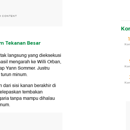
H CONTENT
Ko
lam Tekanan Besar
Ko
tak langsung yang dieksekusi
asil mengarah ke Willi Orban,
Ko
ap Yann Sommer. Justru
turun minum.
Ko
dari sisi kanan berakhir di
 melepaskan tembakan
aria tanpa mampu dihalau
inum.
T