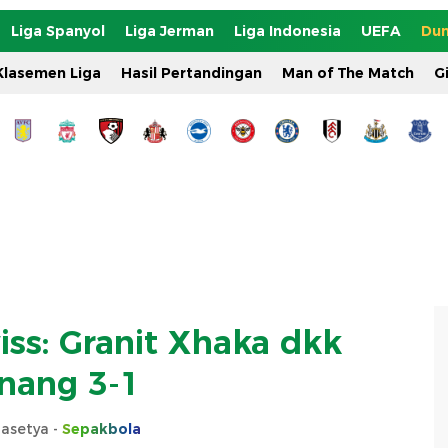
Liga Spanyol
Liga Jerman
Liga Indonesia
UEFA
Dun
Klasemen Liga
Hasil Pertandingan
Man of The Match
G
iss: Granit Xhaka dkk
nang 3-1
rasetya -
Sepakbola