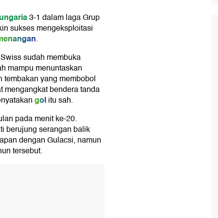
ungaria
3-1 dalam laga Grup
kin sukses mengeksploitasi
menangan
.
), Swiss sudah membuka
Dah mampu menuntaskan
an tembakan yang membobol
at mengangkat bendera tanda
gol
enyatakan
itu sah.
lan pada menit ke-20.
ti berujung serangan balik
dapan dengan Gulacsi, namun
un tersebut.