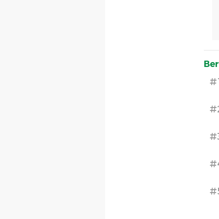
Ber
#
#
#
#
#