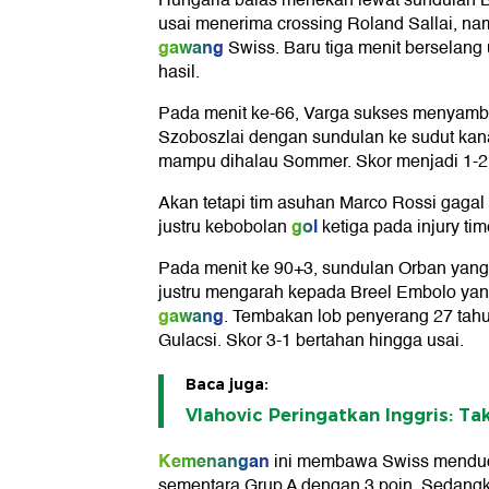
Hungaria balas menekan lewat sundulan B
usai menerima crossing Roland Sallai, nam
gawang
Swiss. Baru tiga menit bersela
hasil.
Pada menit ke-66, Varga sukses menyamb
Szoboszlai dengan sundulan ke sudut ka
mampu dihalau Sommer. Skor menjadi 1-2,
Akan tetapi tim asuhan Marco Rossi gaga
gol
justru kebobolan
ketiga pada injury ti
Pada menit ke 90+3, sundulan Orban ya
justru mengarah kepada Breel Embolo yang
gawang
. Tembakan lob penyerang 27 tahun
Gulacsi. Skor 3-1 bertahan hingga usai.
Baca juga:
Vlahovic Peringatkan Inggris: Tak
Kemenangan
ini membawa Swiss mendud
sementara Grup A dengan 3 poin. Sedangk