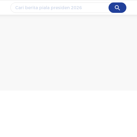
Cancel
Yang sedang ramai dicari
#1
data live draw sgp
#2
piala presiden 2026
#3
prabowo
#4
iran
#5
gempa hari ini
Promoted
Terakhir yang dicari
Loading...