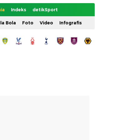
ia
Indeks
detikSport
ila Bola
Foto
Video
Infografis