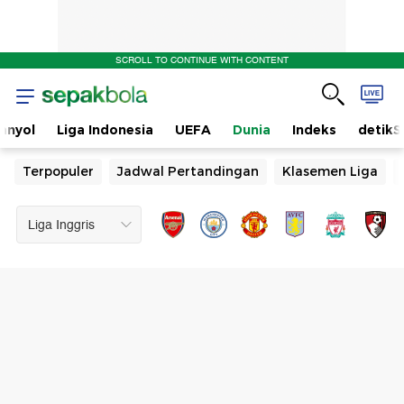
SCROLL TO CONTINUE WITH CONTENT
anyol
Liga Indonesia
UEFA
Dunia
Indeks
detikS
Terpopuler
Jadwal Pertandingan
Klasemen Liga