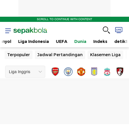
SCROLL TO CONTINUE WITH CONTENT
anyol
Liga Indonesia
UEFA
Dunia
Indeks
detikS
Terpopuler
Jadwal Pertandingan
Klasemen Liga