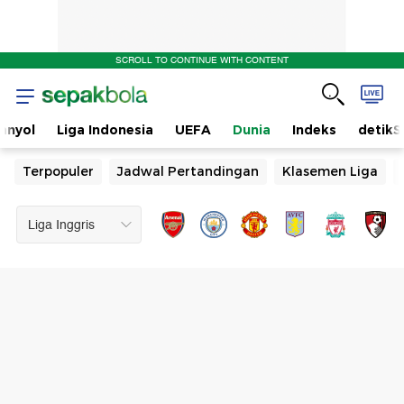
SCROLL TO CONTINUE WITH CONTENT
anyol
Liga Indonesia
UEFA
Dunia
Indeks
detikS
Terpopuler
Jadwal Pertandingan
Klasemen Liga