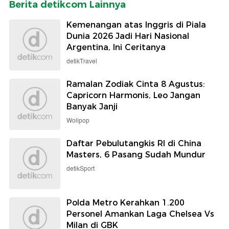
Berita detikcom Lainnya
Kemenangan atas Inggris di Piala
Dunia 2026 Jadi Hari Nasional
Argentina, Ini Ceritanya
detikTravel
Ramalan Zodiak Cinta 8 Agustus:
Capricorn Harmonis, Leo Jangan
Banyak Janji
Wolipop
Daftar Pebulutangkis RI di China
Masters, 6 Pasang Sudah Mundur
detikSport
Polda Metro Kerahkan 1.200
Personel Amankan Laga Chelsea Vs
Milan di GBK