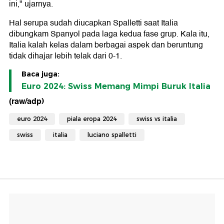
ini," ujarnya.
Hal serupa sudah diucapkan Spalletti saat Italia
dibungkam Spanyol pada laga kedua fase grup. Kala itu,
Italia kalah kelas dalam berbagai aspek dan beruntung
tidak dihajar lebih telak dari 0-1.
Baca juga:
Euro 2024: Swiss Memang Mimpi Buruk Italia
(raw/adp)
euro 2024
piala eropa 2024
swiss vs italia
swiss
italia
luciano spalletti