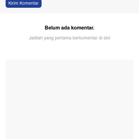
Kirim Komentar
Belum ada komentar.
Jadilah yang pertama berkomentar di sini