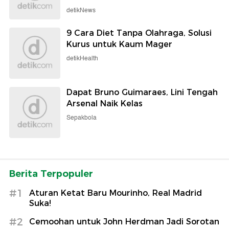
detikNews
9 Cara Diet Tanpa Olahraga, Solusi
Kurus untuk Kaum Mager
detikHealth
Dapat Bruno Guimaraes, Lini Tengah
Arsenal Naik Kelas
Sepakbola
Berita Terpopuler
#1
Aturan Ketat Baru Mourinho, Real Madrid
Suka!
#2
Cemoohan untuk John Herdman Jadi Sorotan