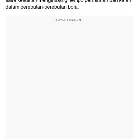
Italia kesulitan mengimbangi tempo permainan dan kalah
dalam perebutan-perebutan bola.
ADVERTISEMENT