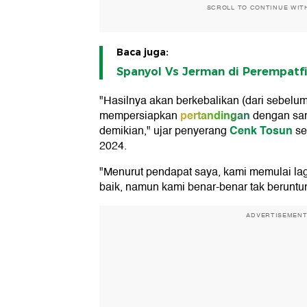
SCROLL TO CONTINUE WIT
Baca juga:
Spanyol Vs Jerman di Perempatfi
"Hasilnya akan berkebalikan (dari sebelu
pertandingan
mempersiapkan
dengan san
Cenk Tosun
demikian," ujar penyerang
sep
2024.
"Menurut pendapat saya, kami memulai la
baik, namun kami benar-benar tak berunt
ADVERTISEMEN