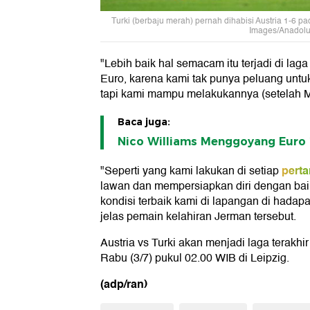
Turki (berbaju merah) pernah dihabisi Austria 1-6 pad
Images/Anadol
"Lebih baik hal semacam itu terjadi di lag
Euro, karena kami tak punya peluang untuk 
tapi kami mampu melakukannya (setelah M
Baca juga:
Nico Williams Menggoyang Euro
pert
"Seperti yang kami lakukan di setiap
lawan dan mempersiapkan diri dengan bai
kondisi terbaik kami di lapangan di hada
jelas pemain kelahiran Jerman tersebut.
Austria vs Turki akan menjadi laga terakhi
Rabu (3/7) pukul 02.00 WIB di Leipzig.
(adp/ran)