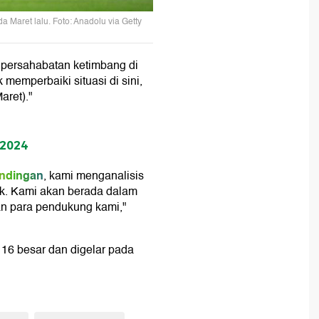
a Maret lalu. Foto: Anadolu via Getty
u
a persahabatan ketimbang di
memperbaiki situasi di sini,
aret)."
 2024
andingan
, kami menganalisis
k. Kami akan berada dalam
pan para pendukung kami,"
r 16 besar dan digelar pada