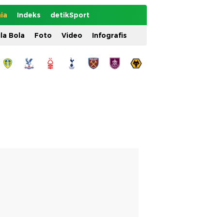
ia
Indeks
detikSport
ila Bola
Foto
Video
Infografis