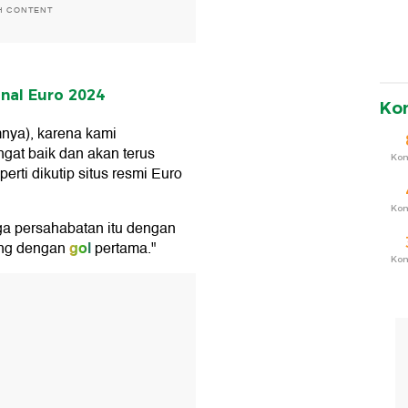
H CONTENT
nal Euro 2024
Ko
mnya), karena kami
gat baik dan akan terus
Ko
erti dikutip situs resmi Euro
Ko
ga persahabatan itu dengan
gol
ung dengan
pertama."
Ko
T