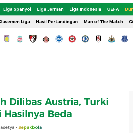
Liga Spanyol
Liga Jerman
Liga Indonesia
UEFA
Dun
Klasemen Liga
Hasil Pertandingan
Man of The Match
G
 Dilibas Austria, Turki
i Hasilnya Beda
rasetya -
Sepakbola