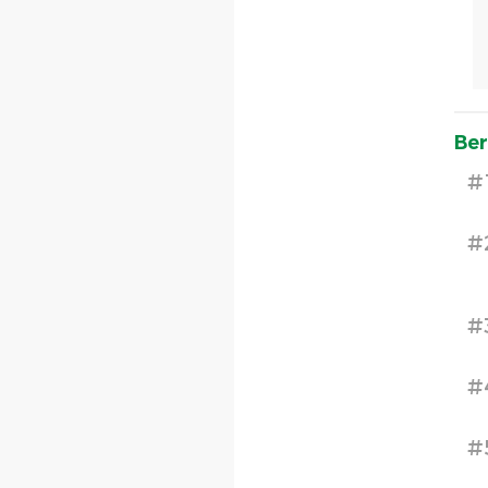
Ber
#
#
#
#
#