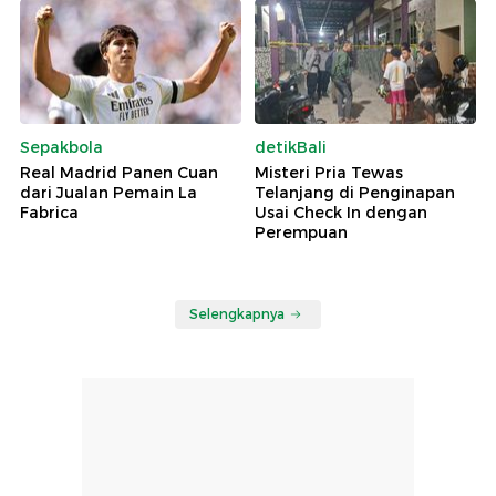
Sepakbola
detikBali
Real Madrid Panen Cuan
Misteri Pria Tewas
dari Jualan Pemain La
Telanjang di Penginapan
Fabrica
Usai Check In dengan
Perempuan
Selengkapnya