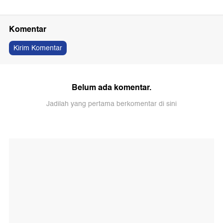
Komentar
Kirim Komentar
Belum ada komentar.
Jadilah yang pertama berkomentar di sini