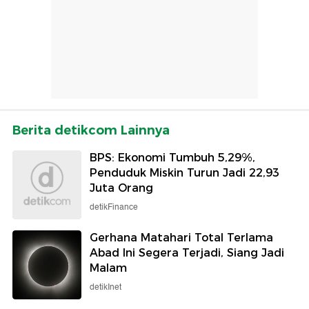
Berita detikcom Lainnya
BPS: Ekonomi Tumbuh 5,29%,
Penduduk Miskin Turun Jadi 22,93
Juta Orang
detikFinance
Gerhana Matahari Total Terlama
Abad Ini Segera Terjadi, Siang Jadi
Malam
detikInet