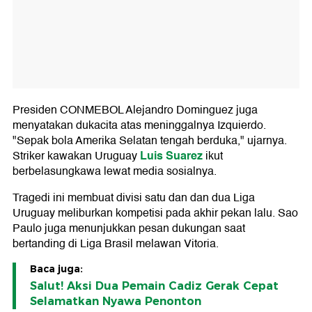
Presiden CONMEBOL Alejandro Dominguez juga
menyatakan dukacita atas meninggalnya Izquierdo.
"Sepak bola Amerika Selatan tengah berduka," ujarnya.
Luis Suarez
Striker kawakan Uruguay
ikut
berbelasungkawa lewat media sosialnya.
Tragedi ini membuat divisi satu dan dan dua Liga
Uruguay meliburkan kompetisi pada akhir pekan lalu. Sao
Paulo juga menunjukkan pesan dukungan saat
bertanding di Liga Brasil melawan Vitoria.
Baca juga:
Salut! Aksi Dua Pemain Cadiz Gerak Cepat
Selamatkan Nyawa Penonton