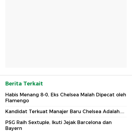
Berita Terkait
Habis Menang 8-0, Eks Chelsea Malah Dipecat oleh
Flamengo
Kandidat Terkuat Manajer Baru Chelsea Adalah....
PSG Raih Sextuple, Ikuti Jejak Barcelona dan
Bayern