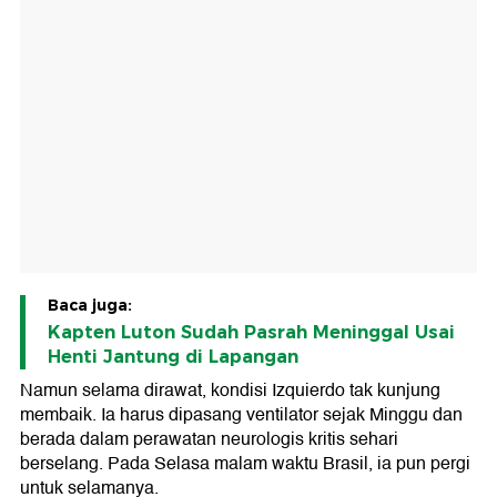
Baca juga:
Kapten Luton Sudah Pasrah Meninggal Usai
Henti Jantung di Lapangan
Namun selama dirawat, kondisi Izquierdo tak kunjung
membaik. Ia harus dipasang ventilator sejak Minggu dan
berada dalam perawatan neurologis kritis sehari
berselang. Pada Selasa malam waktu Brasil, ia pun pergi
untuk selamanya.