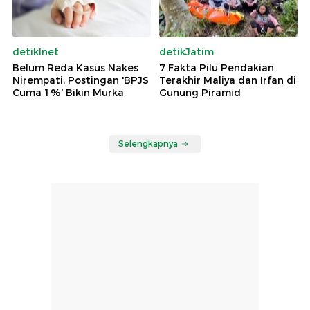
detikInet
detikJatim
Belum Reda Kasus Nakes
7 Fakta Pilu Pendakian
Nirempati, Postingan 'BPJS
Terakhir Maliya dan Irfan di
Cuma 1%' Bikin Murka
Gunung Piramid
Selengkapnya