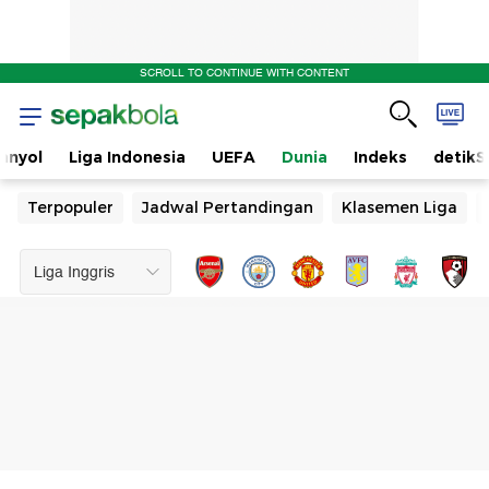
SCROLL TO CONTINUE WITH CONTENT
anyol
Liga Indonesia
UEFA
Dunia
Indeks
detikS
Terpopuler
Jadwal Pertandingan
Klasemen Liga