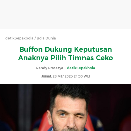
detikSepakbola
Bola Dunia
Buffon Dukung Keputusan
Anaknya Pilih Timnas Ceko
Randy Prasatya -
detikSepakbola
Jumat, 28 Mar 2025 21:00 WIB