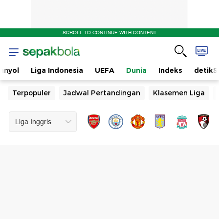
SCROLL TO CONTINUE WITH CONTENT
anyol
Liga Indonesia
UEFA
Dunia
Indeks
detikS
Terpopuler
Jadwal Pertandingan
Klasemen Liga