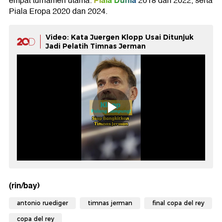
Piala Dunia
empat turnamen utama:
2018 dan 2022, serta
Piala Eropa 2020 dan 2024.
Video: Kata Juergen Klopp Usai Ditunjuk
Jadi Pelatih Timnas Jerman
(rin/bay)
antonio ruediger
timnas jerman
final copa del rey
copa del rey