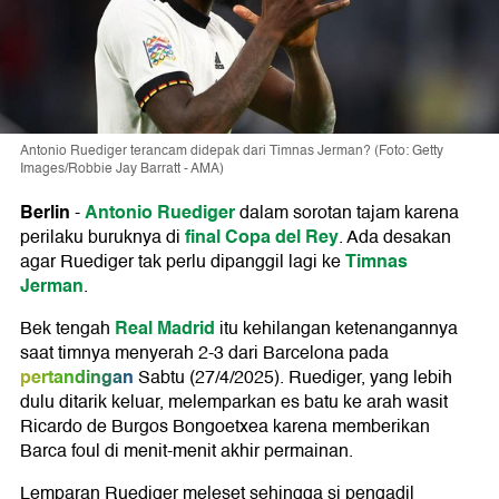
Antonio Ruediger terancam didepak dari Timnas Jerman? (Foto: Getty
Images/Robbie Jay Barratt - AMA)
Berlin
Antonio Ruediger
-
dalam sorotan tajam karena
final Copa del Rey
perilaku buruknya di
. Ada desakan
Timnas
agar Ruediger tak perlu dipanggil lagi ke
Jerman
.
Real Madrid
Bek tengah
itu kehilangan ketenangannya
saat timnya menyerah 2-3 dari Barcelona pada
pertandingan
Sabtu (27/4/2025). Ruediger, yang lebih
dulu ditarik keluar, melemparkan es batu ke arah wasit
Ricardo de Burgos Bongoetxea karena memberikan
Barca foul di menit-menit akhir permainan.
Lemparan Ruediger meleset sehingga si pengadil