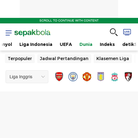
SCROLL TO CONTINUE WITH CONTENT
anyol
Liga Indonesia
UEFA
Dunia
Indeks
detikS
Terpopuler
Jadwal Pertandingan
Klasemen Liga