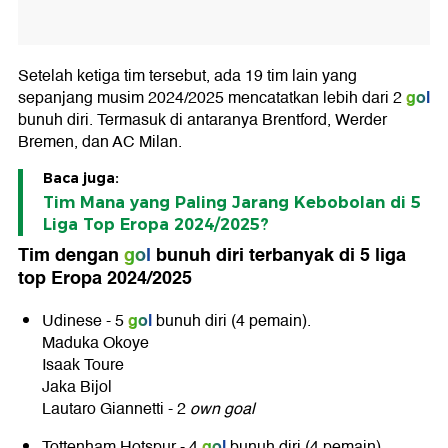
Setelah ketiga tim tersebut, ada 19 tim lain yang
gol
sepanjang musim 2024/2025 mencatatkan lebih dari 2
bunuh diri. Termasuk di antaranya Brentford, Werder
Bremen, dan AC Milan.
Baca juga:
Tim Mana yang Paling Jarang Kebobolan di 5
Liga Top Eropa 2024/2025?
Tim dengan
gol
bunuh diri terbanyak di 5 liga
top Eropa 2024/2025
gol
Udinese - 5
bunuh diri (4 pemain).
Maduka Okoye
Isaak Toure
Jaka Bijol
Lautaro Giannetti - 2
own goal
gol
Tottenham Hotspur - 4
bunuh diri (4 pemain).