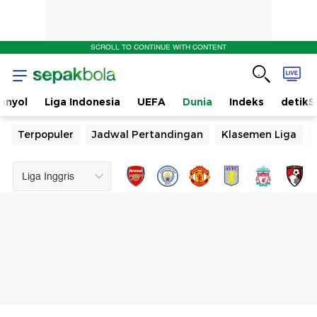
SCROLL TO CONTINUE WITH CONTENT
anyol
Liga Indonesia
UEFA
Dunia
Indeks
detikS
Terpopuler
Jadwal Pertandingan
Klasemen Liga