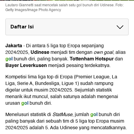
Lautaro Giannetti saat mencetak salah satu gol bunuh diri Udinese. Foto:
Getty Images/Image Photo Agency
Daftar Isi
Tim dengan gol bunuh diri terbanyak di 5 liga
top Eropa 2024/2025
Jakarta
-
Di antara 5 liga top Eropa sepanjang
Udinese
2024/2025,
menjadi tim dengan
own goal
, alias
gol
Tottenham Hotspur
bunuh diri, paling banyak.
dan
Bayer Leverkusen
menjadi pesaing terdekatnya.
Kompetisi lima liga top di Eropa (Premier League, La
Liga, Serie A, Bundesliga, Ligue 1) sudah rampung
digelar untuk musim 2024/2025. Sejumlah statistik
menarik ikut muncul, salah satunya adalah mengenai
gol
urusan
bunuh diri.
gol
Menelusuri statistik di
StatMuse
, jumlah
bunuh diri
paling banyak dari sebuah tim di 5 liga top Eropa musim
2024/2025 adalah 5. Ada Udinese yang mencatatkannya.