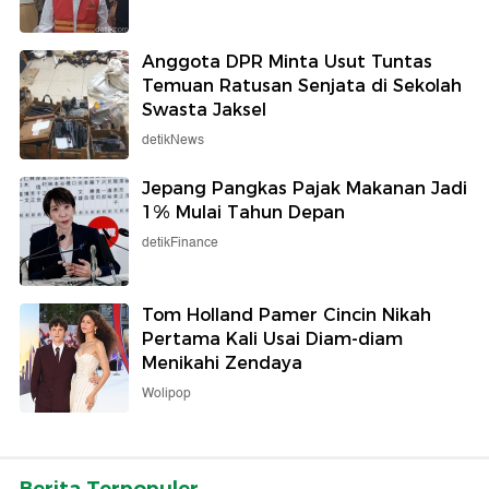
Anggota DPR Minta Usut Tuntas
Temuan Ratusan Senjata di Sekolah
Swasta Jaksel
detikNews
Jepang Pangkas Pajak Makanan Jadi
1% Mulai Tahun Depan
detikFinance
Tom Holland Pamer Cincin Nikah
Pertama Kali Usai Diam-diam
Menikahi Zendaya
Wolipop
Berita Terpopuler