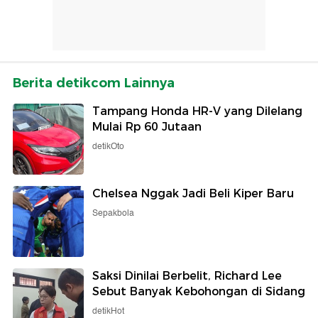
Berita detikcom Lainnya
Tampang Honda HR-V yang Dilelang
Mulai Rp 60 Jutaan
detikOto
Chelsea Nggak Jadi Beli Kiper Baru
Sepakbola
Saksi Dinilai Berbelit, Richard Lee
Sebut Banyak Kebohongan di Sidang
detikHot