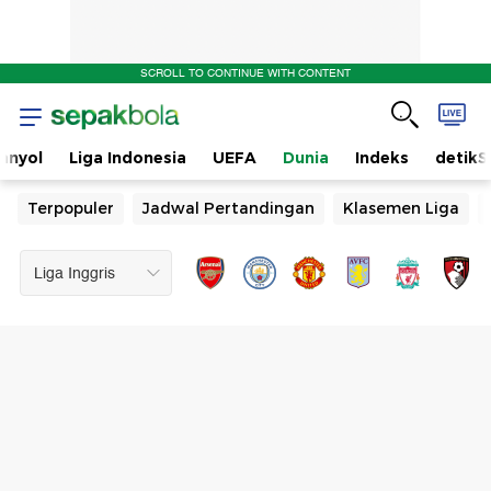
SCROLL TO CONTINUE WITH CONTENT
anyol
Liga Indonesia
UEFA
Dunia
Indeks
detikS
Terpopuler
Jadwal Pertandingan
Klasemen Liga