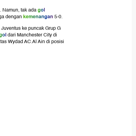
gol
. Namun, tak ada
kemenangan
aga dengan
5-0.
 Juventus ke puncak Grup G
gol
dari Manchester City di
tas Wydad AC.Al Ain di posisi