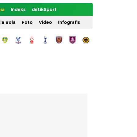
ia
Indeks
detikSport
ila Bola
Foto
Video
Infografis