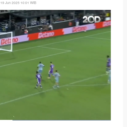
 19 Jun 2025 10:01 WIB