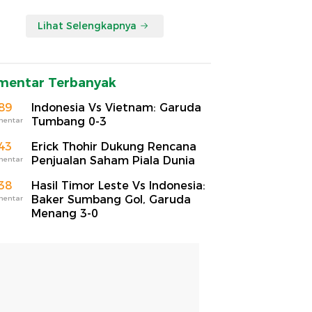
Lihat Selengkapnya
mentar Terbanyak
89
Indonesia Vs Vietnam: Garuda
Tumbang 0-3
mentar
43
Erick Thohir Dukung Rencana
Penjualan Saham Piala Dunia
mentar
38
Hasil Timor Leste Vs Indonesia:
Baker Sumbang Gol, Garuda
mentar
Menang 3-0