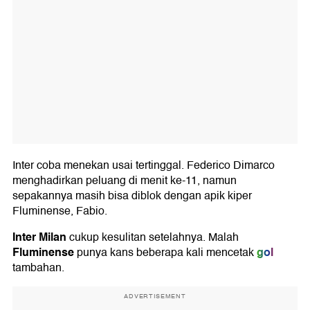
Inter coba menekan usai tertinggal. Federico Dimarco
menghadirkan peluang di menit ke-11, namun
sepakannya masih bisa diblok dengan apik kiper
Fluminense, Fabio.
Inter Milan
cukup kesulitan setelahnya. Malah
Fluminense
gol
punya kans beberapa kali mencetak
tambahan.
ADVERTISEMENT