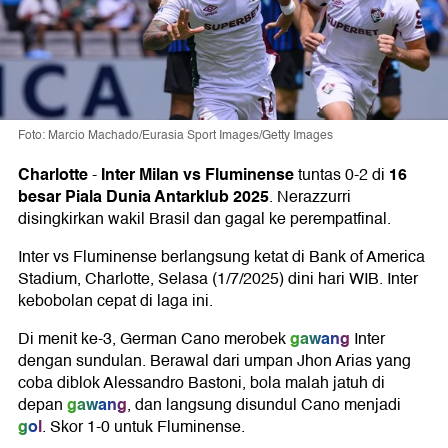
Foto: Marcio Machado/Eurasia Sport Images/Getty Images
Charlotte
Inter Milan vs Fluminense
16
-
tuntas 0-2 di
besar Piala Dunia Antarklub 2025
. Nerazzurri
disingkirkan wakil Brasil dan gagal ke perempatfinal.
Inter vs Fluminense berlangsung ketat di Bank of America
Stadium, Charlotte, Selasa (1/7/2025) dini hari WIB. Inter
kebobolan cepat di laga ini.
gawang
Di menit ke-3, German Cano merobek
Inter
dengan sundulan. Berawal dari umpan Jhon Arias yang
coba diblok Alessandro Bastoni, bola malah jatuh di
gawang
depan
, dan langsung disundul Cano menjadi
gol
. Skor 1-0 untuk Fluminense.