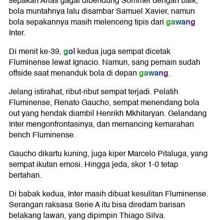
sepakan Arias gagal dibendung Sommer dengan baik,
bola muntahnya lalu disambar Samuel Xavier, namun
gawang
bola sepakannya masih melenceng tipis dari
Inter.
gol
Di menit ke-39,
kedua juga sempat dicetak
Fluminense lewat Ignacio. Namun, sang pemain sudah
gawang
offside saat menanduk bola di depan
.
Jelang istirahat, ribut-ribut sempat terjadi. Pelatih
Fluminense, Renato Gaucho, sempat menendang bola
out yang hendak diambil Henrikh Mkhitaryan. Gelandang
Inter mengonfrontasinya, dan memancing kemarahan
bench Fluminense.
Gaucho dikartu kuning, juga kiper Marcelo Pitaluga, yang
sempat ikutan emosi. Hingga jeda, skor 1-0 tetap
bertahan.
Di babak kedua, Inter masih dibuat kesulitan Fluminense.
Serangan raksasa Serie A itu bisa diredam barisan
belakang lawan, yang dipimpin Thiago Silva.