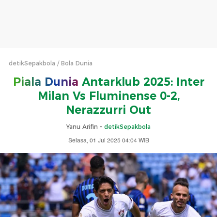
detikSepakbola
Bola Dunia
Piala Dunia
Antarklub 2025: Inter
Milan Vs Fluminense 0-2,
Nerazzurri Out
Yanu Arifin -
detikSepakbola
Selasa, 01 Jul 2025 04:04 WIB