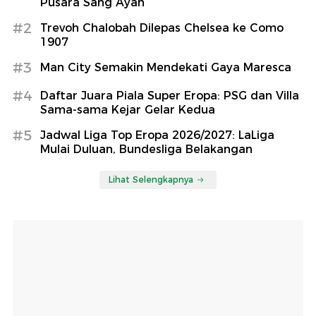
Pusara Sang Ayah
#2
Trevoh Chalobah Dilepas Chelsea ke Como
1907
#3
Man City Semakin Mendekati Gaya Maresca
#4
Daftar Juara Piala Super Eropa: PSG dan Villa
Sama-sama Kejar Gelar Kedua
#5
Jadwal Liga Top Eropa 2026/2027: LaLiga
Mulai Duluan, Bundesliga Belakangan
Lihat Selengkapnya