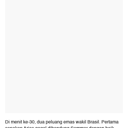
Di menit ke-30, dua peluang emas wakil Brasil. Pertama