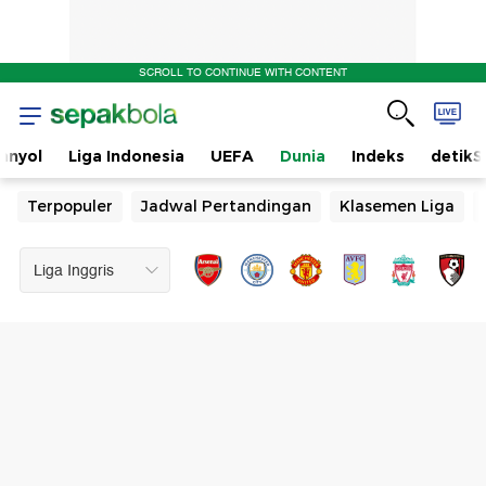
SCROLL TO CONTINUE WITH CONTENT
anyol
Liga Indonesia
UEFA
Dunia
Indeks
detikS
Terpopuler
Jadwal Pertandingan
Klasemen Liga