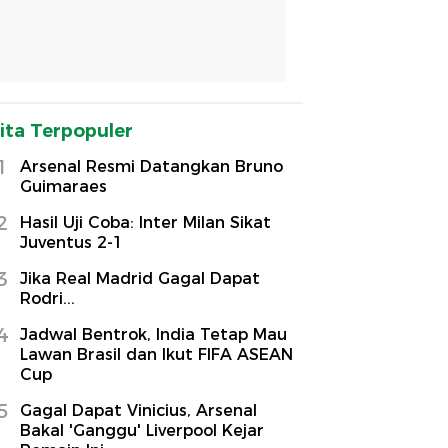
ita Terpopuler
1
Arsenal Resmi Datangkan Bruno
Guimaraes
2
Hasil Uji Coba: Inter Milan Sikat
Juventus 2-1
3
Jika Real Madrid Gagal Dapat
Rodri...
4
Jadwal Bentrok, India Tetap Mau
Lawan Brasil dan Ikut FIFA ASEAN
Cup
5
Gagal Dapat Vinicius, Arsenal
Bakal 'Ganggu' Liverpool Kejar