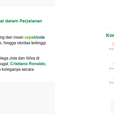
al dalam Perjalanan
Ko
sepakbola
ng dari insan
, hingga otoritas tertinggi
Ko
ega Jota dan Silva di
Cristiano Ronaldo
tugal,
,
 koleganya secara
Ko
Ko
T