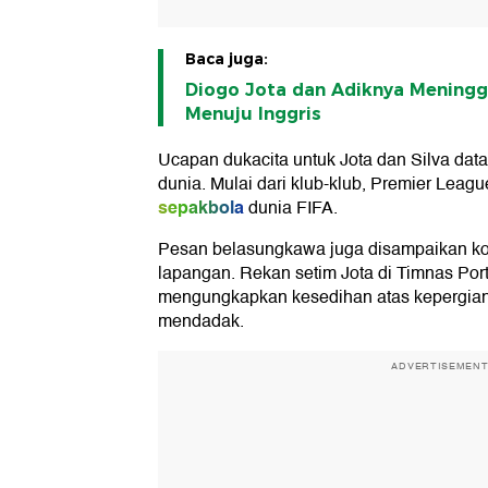
Baca juga:
Diogo Jota dan Adiknya Meningg
Menuju Inggris
Ucapan dukacita untuk Jota dan Silva data
dunia. Mulai dari klub-klub, Premier League
sepakbola
dunia FIFA.
Pesan belasungkawa juga disampaikan kol
lapangan. Rekan setim Jota di Timnas Por
mengungkapkan kesedihan atas kepergian
mendadak.
ADVERTISEMEN