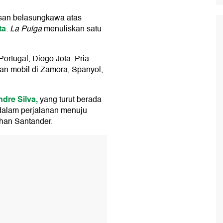
an belasungkawa atas
ta
.
La Pulga
menuliskan satu
ortugal, Diogo Jota. Pria
aan mobil di Zamora, Spanyol,
dre Silva,
yang turut berada
 dalam perjalanan menuju
uhan Santander.