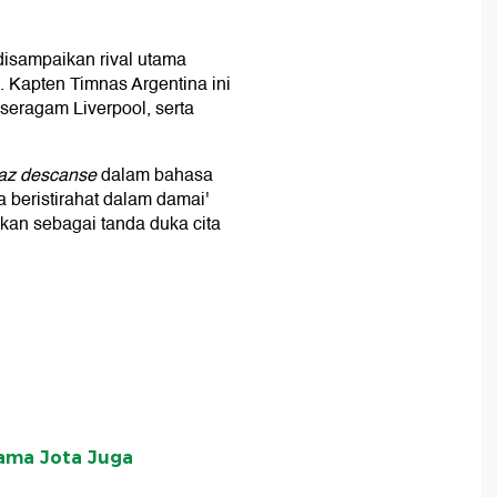
isampaikan rival utama
i. Kapten Timnas Argentina ini
seragam Liverpool, serta
az descanse
dalam bahasa
a beristirahat dalam damai'
an sebagai tanda duka cita
sama Jota Juga