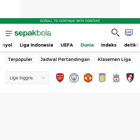
SCROLL TO CONTINUE WITH CONTENT
anyol
Liga Indonesia
UEFA
Dunia
Indeks
detikS
Terpopuler
Jadwal Pertandingan
Klasemen Liga