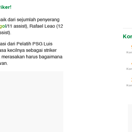
iker!
baik dari sejumlah penyerang
gol
/11 assist), Rafael Leao (12
ssist).
Ko
si dari Pelatih PSG Luis
a kecilnya sebagai striker
Ko
sa merasakan harus bagaimana
wan.
Ko
T
Ko