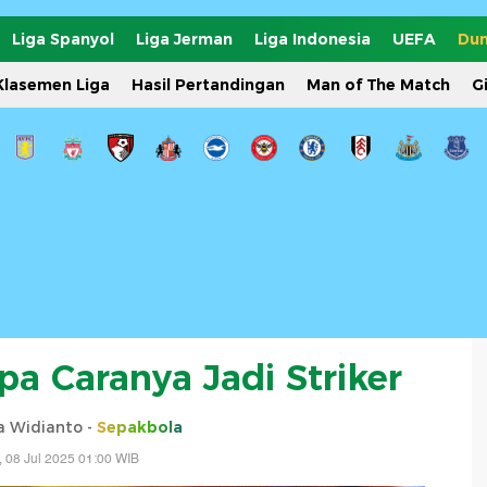
Liga Spanyol
Liga Jerman
Liga Indonesia
UEFA
Dun
Klasemen Liga
Hasil Pertandingan
Man of The Match
G
a Caranya Jadi Striker
ta Widianto -
Sepakbola
, 08 Jul 2025 01:00 WIB