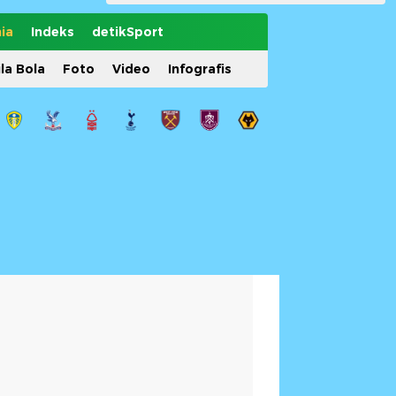
ia
Indeks
detikSport
ila Bola
Foto
Video
Infografis