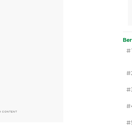
Ber
#
#
#
#
H CONTENT
#