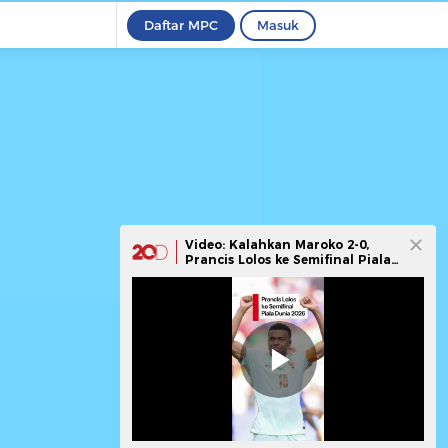
Daftar MPC
Masuk
Video: Kalahkan Maroko 2-0,
Prancis Lolos ke Semifinal Piala
Dunia 2026