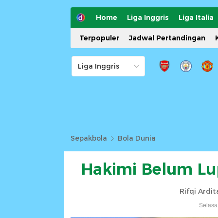
Home
Liga Inggris
Liga Italia
Terpopuler
Jadwal Pertandingan
Sepakbola
Bola Dunia
Hakimi Belum Lup
Rifqi Ardi
Selasa