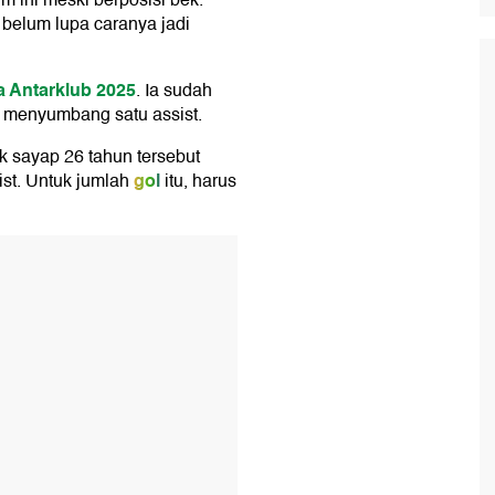
m ini meski berposisi bek.
belum lupa caranya jadi
a Antarklub 2025
. Ia sudah
s menyumbang satu assist.
k sayap 26 tahun tersebut
gol
ist. Untuk jumlah
itu, harus