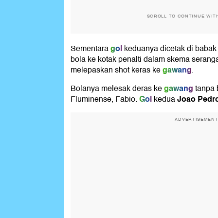
SCROLL TO CONTINUE WIT
gol
Sementara
keduanya dicetak di babak k
bola ke kotak penalti dalam skema seranga
gawang
melepaskan shot keras ke
.
gawang
Bolanya melesak deras ke
tanpa 
Gol
Joao Pedr
Fluminense, Fabio.
kedua
ADVERTISEMEN