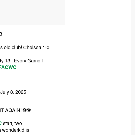
💥
 his old club! Chelsea 1-0
uly 13 | Every Game |
IFACWC
)
July 8, 2025
T AGAIN! ⚽️⚽️
C
start, two
n wonderkid is