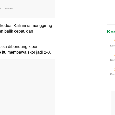
H CONTENT
edua. Kali ini ia menggiring
n balik cepat, dan
Ko
bisa dibendung kiper
Ko
o
itu membawa skor jadi 2-0.
Ko
T
Ko