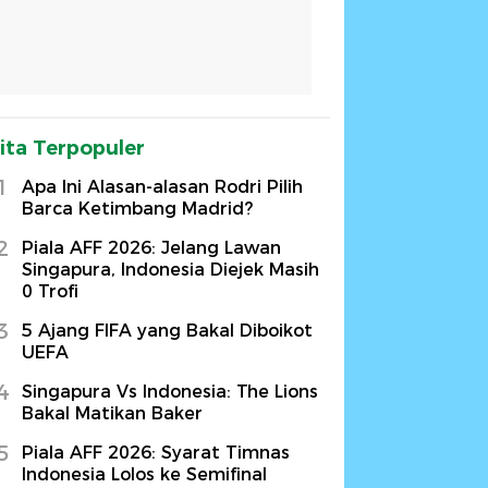
ita Terpopuler
1
Apa Ini Alasan-alasan Rodri Pilih
Barca Ketimbang Madrid?
2
Piala AFF 2026: Jelang Lawan
Singapura, Indonesia Diejek Masih
0 Trofi
3
5 Ajang FIFA yang Bakal Diboikot
UEFA
4
Singapura Vs Indonesia: The Lions
Bakal Matikan Baker
5
Piala AFF 2026: Syarat Timnas
Indonesia Lolos ke Semifinal