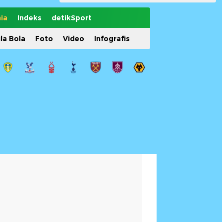
ia
Indeks
detikSport
ila Bola
Foto
Video
Infografis