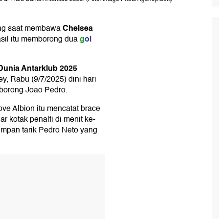
Chelsea
ang saat membawa
gol
asil itu memborong dua
 Dunia Antarklub 2025
y, Rabu (9/7/2025) dini hari
borong Joao Pedro.
ove Albion itu mencatat brace
r kotak penalti di menit ke-
umpan tarik Pedro Neto yang