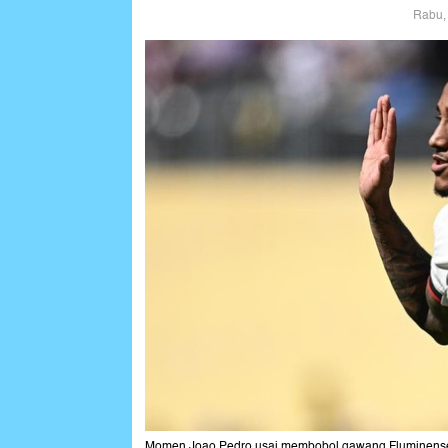
Rabu, 
Momen Joao Pedro usai membobol gawang Fluminense di