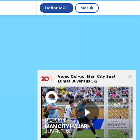
Daftar MPC
Masuk
Video Gol-gol Man City Saat
Lumat Juventus 5-2