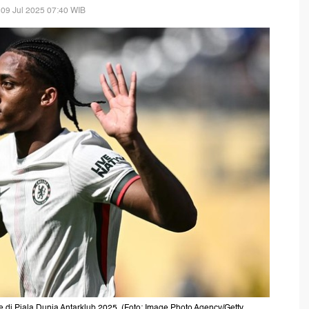
09 Jul 2025 07:40 WIB
 Piala Dunia Antarklub 2025. (Foto: Image Photo Agency/Getty