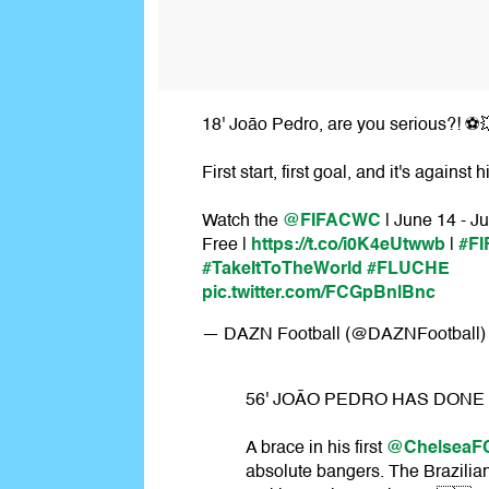
18' João Pedro, are you serious?! ⚽
First start, first goal, and it's against
@FIFACWC
Watch the
| June 14 - J
https://t.co/i0K4eUtwwb
#F
Free |
|
#TakeItToTheWorld
#FLUCHE
pic.twitter.com/FCGpBnlBnc
— DAZN Football (@DAZNFootball
56' JOÃO PEDRO HAS DONE I
@ChelseaF
A brace in his first
absolute bangers. The Brazilia