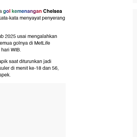
gol
kemenangan
Chelsea
a
 kata-kata menyayat penyerang
ub 2025 usai mengalahkan
emua golnya di MetLife
 hari WIB.
pik saat diturunkan jadi
uler di menit ke-18 dan 56,
spek.