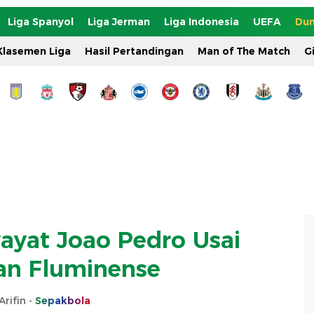
Liga Spanyol
Liga Jerman
Liga Indonesia
UEFA
Dun
Klasemen Liga
Hasil Pertandingan
Man of The Match
G
ayat Joao Pedro Usai
an Fluminense
Arifin -
Sepakbola