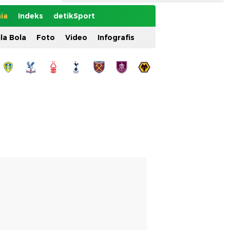
ia
Indeks
detikSport
ila Bola
Foto
Video
Infografis