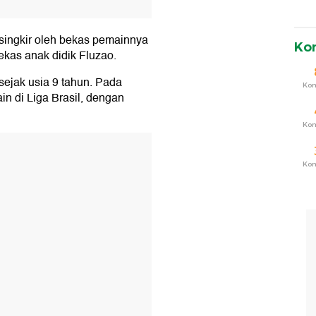
rsingkir oleh bekas pemainnya
Ko
ekas anak didik Fluzao.
ejak usia 9 tahun. Pada
Ko
in di Liga Brasil, dengan
Ko
T
Ko