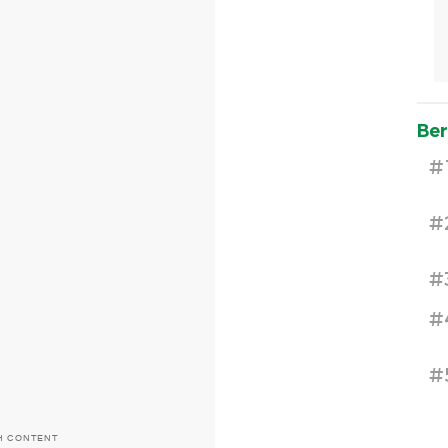
Ber
#
#
#
#
#
H CONTENT