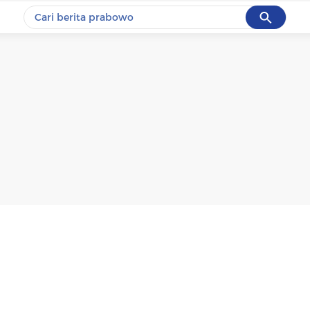
Cancel
Yang sedang ramai dicari
#1
gempa hari ini
#2
gempa
#3
iran
#4
demo
#5
prabowo
Promoted
Terakhir yang dicari
Loading...