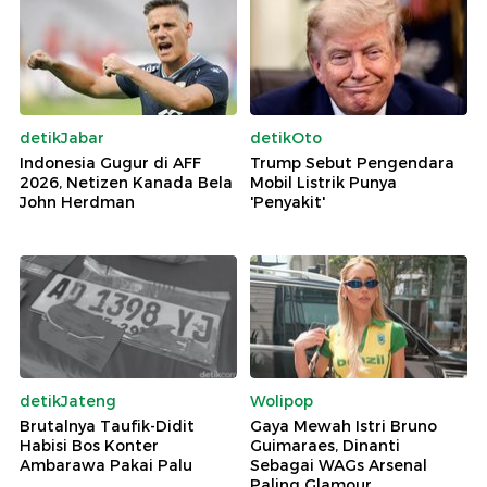
detikJabar
detikOto
Indonesia Gugur di AFF
Trump Sebut Pengendara
2026, Netizen Kanada Bela
Mobil Listrik Punya
John Herdman
'Penyakit'
detikJateng
Wolipop
Brutalnya Taufik-Didit
Gaya Mewah Istri Bruno
Habisi Bos Konter
Guimaraes, Dinanti
Ambarawa Pakai Palu
Sebagai WAGs Arsenal
Paling Glamour