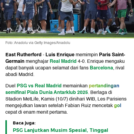
Foto: Anadolu via Getty Images/Anadolu
East Rutherford
Luis Enrique
Paris Saint-
-
memimpin
Germain
Real Madrid
menghajar
4-0. Enrique mengaku
Barcelona
dapat banyak ucapan selamat dari fans
, rival
abadi Madrid.
PSG vs Real Madrid
pertandingan
Duel
memainkan
semifinal Piala Dunia Antarklub 2025
. Berlaga di
Stadion MetLife, Kamis (10/7) dinihari WIB, Les Parisiens
gol
mengejutkan lawan setelah Fabian Ruiz mencetak
cepat di enam menit pertama.
Baca juga:
PSG Lanjutkan Musim Spesial, Tinggal