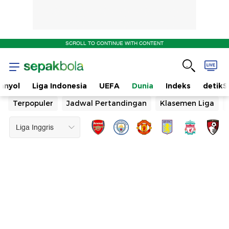
SCROLL TO CONTINUE WITH CONTENT
anyol
Liga Indonesia
UEFA
Dunia
Indeks
detikS
Terpopuler
Jadwal Pertandingan
Klasemen Liga