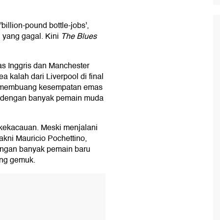
'billion-pound bottle-jobs',
 yang gagal. Kini
The Blues
as Inggris dan Manchester
a kalah dari Liverpool di final
ilai membuang kesempatan emas
n dengan banyak pemain muda
 kekacauan. Meski menjalani
kni Mauricio Pochettino,
engan banyak pemain baru
ang gemuk.