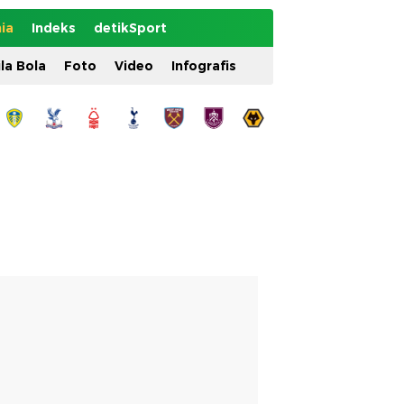
ia
Indeks
detikSport
ila Bola
Foto
Video
Infografis