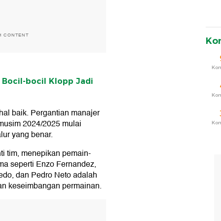
H CONTENT
Ko
Ko
Bocil-bocil Klopp Jadi
Ko
l baik. Pergantian manajer
musim 2024/2025 mulai
Ko
lur yang benar.
i tim, menepikan pemain-
ma seperti Enzo Fernandez,
cedo, dan Pedro Neto adalah
kan keseimbangan permainan.
T