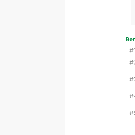
Ber
#
#
#
#
#