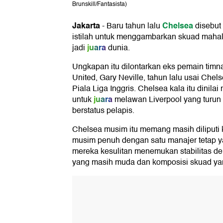
Brunskill/Fantasista)
Jakarta
Chelsea
-
Baru tahun lalu
disebut 
istilah untuk menggambarkan skuad mahal
juara
jadi
dunia.
Ungkapan itu dilontarkan eks pemain timn
United, Gary Neville, tahun lalu usai Chelse
Piala Liga Inggris. Chelsea kala itu din
juara
untuk
melawan Liverpool yang turu
berstatus pelapis.
Chelsea musim itu memang masih diliputi
musim penuh dengan satu manajer tetap ya
mereka kesulitan menemukan stabilitas d
yang masih muda dan komposisi skuad y