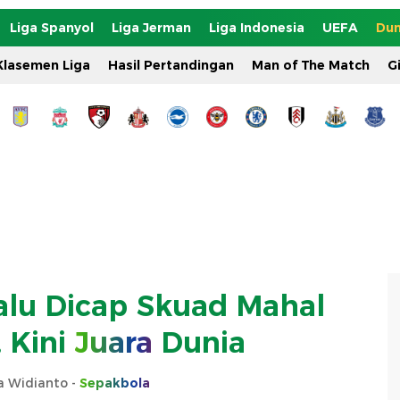
Liga Spanyol
Liga Jerman
Liga Indonesia
UEFA
Dun
Klasemen Liga
Hasil Pertandingan
Man of The Match
G
alu Dicap Skuad Mahal
 Kini
Juara
Dunia
ta Widianto -
Sepakbola