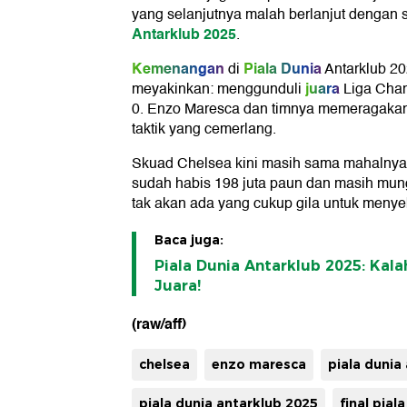
yang selanjutnya malah berlanjut dengan 
Antarklub 2025
.
Kemenangan
Piala Dunia
di
Antarklub 20
juara
meyakinkan: menggunduli
Liga Cham
0. Enzo Maresca dan timnya memeragaka
taktik yang cemerlang.
Skuad Chelsea kini masih sama mahalnya:
sudah habis 198 juta paun dan masih mungk
tak akan ada yang cukup gila untuk menye
Baca juga:
Piala Dunia Antarklub 2025: Kala
Juara!
(raw/aff)
chelsea
enzo maresca
piala dunia
piala dunia antarklub 2025
final pial