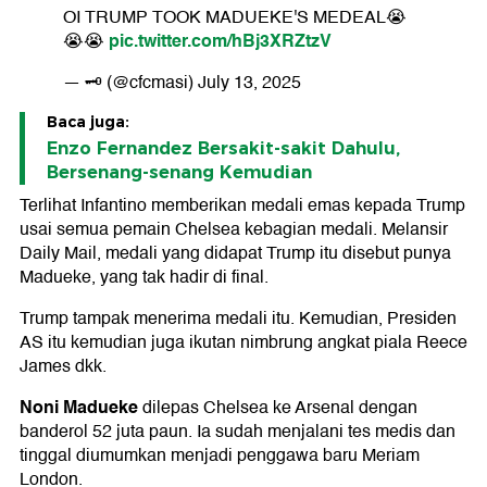
OI TRUMP TOOK MADUEKE'S MEDEAL😭
pic.twitter.com/hBj3XRZtzV
😭😭
— 🗝️ (@cfcmasi)
July 13, 2025
Baca juga:
Enzo Fernandez Bersakit-sakit Dahulu,
Bersenang-senang Kemudian
Terlihat Infantino memberikan medali emas kepada Trump
usai semua pemain Chelsea kebagian medali. Melansir
Daily Mail, medali yang didapat Trump itu disebut punya
Madueke, yang tak hadir di final.
Trump tampak menerima medali itu. Kemudian, Presiden
AS itu kemudian juga ikutan nimbrung angkat piala Reece
James dkk.
Noni Madueke
dilepas Chelsea ke Arsenal dengan
banderol 52 juta paun. Ia sudah menjalani tes medis dan
tinggal diumumkan menjadi penggawa baru Meriam
London.