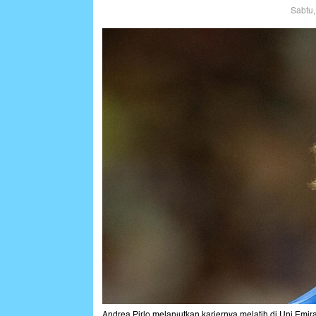
Sabtu,
Andrea Pirlo melanjutkan kariernya melatih di Uni Emir