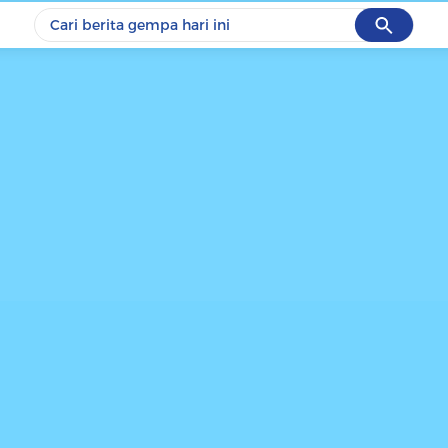
Cancel
Yang sedang ramai dicari
#1
piala presiden 2026
#2
prabowo
#3
gempa hari ini
#4
demo
#5
iran
Promoted
Terakhir yang dicari
Loading...