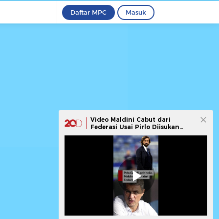
Daftar MPC
Masuk
Video Maldini Cabut dari
Federasi Usai Pirlo Diisukan
Batal Latih Italia