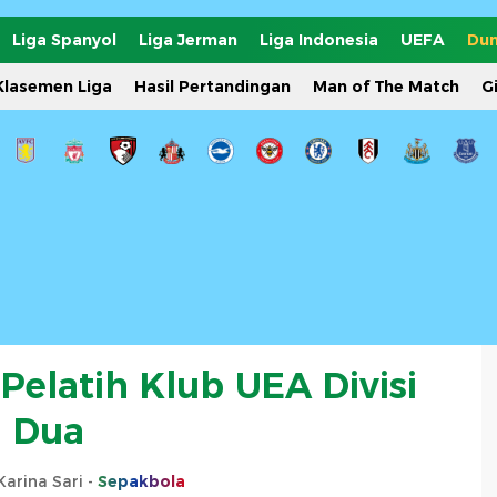
Liga Spanyol
Liga Jerman
Liga Indonesia
UEFA
Dun
Klasemen Liga
Hasil Pertandingan
Man of The Match
G
 Pelatih Klub UEA Divisi
Dua
arina Sari -
Sepakbola