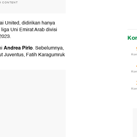
H CONTENT
i United, didirikan hanya
liga Uni Emirat Arab divisi
2023.
Ko
Andrea Pirlo
ni
. Sebelumnya,
t Juventus, Fatih Karagumruk
Ko
Ko
T
Ko