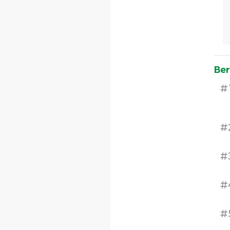
Ber
#
#
#
#
#