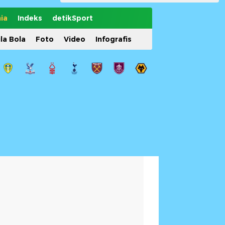
ia
Indeks
detikSport
ila Bola
Foto
Video
Infografis