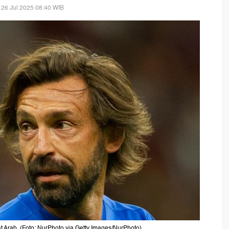
 26 Jul 2025 08:40 WIB
at Arab. (Foto: NurPhoto via Getty Images/NurPhoto)