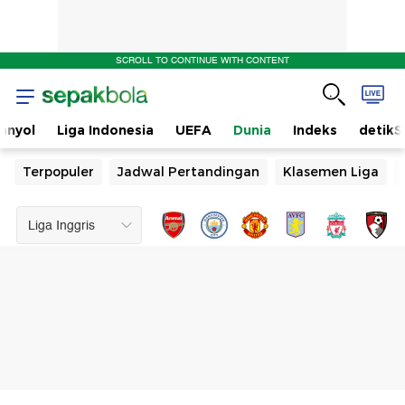
SCROLL TO CONTINUE WITH CONTENT
anyol
Liga Indonesia
UEFA
Dunia
Indeks
detikS
Terpopuler
Jadwal Pertandingan
Klasemen Liga