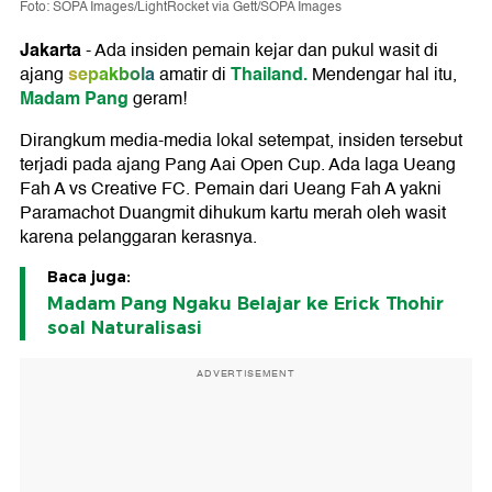
Foto: SOPA Images/LightRocket via Gett/SOPA Images
Jakarta
-
Ada insiden pemain kejar dan pukul wasit di
sepakbola
Thailand.
ajang
amatir di
Mendengar hal itu,
Madam Pang
geram!
Dirangkum media-media lokal setempat, insiden tersebut
terjadi pada ajang Pang Aai Open Cup. Ada laga Ueang
Fah A vs Creative FC. Pemain dari Ueang Fah A yakni
Paramachot Duangmit dihukum kartu merah oleh wasit
karena pelanggaran kerasnya.
Baca juga:
Madam Pang Ngaku Belajar ke Erick Thohir
soal Naturalisasi
ADVERTISEMENT