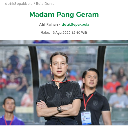
detikSepakbola
Bola Dunia
Madam Pang Geram
Afif Farhan -
detikSepakbola
Rabu, 13 Agu 2025 12:40 WIB