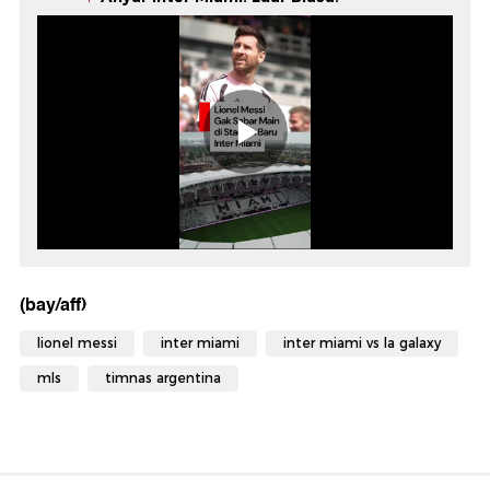
(bay/aff)
lionel messi
inter miami
inter miami vs la galaxy
mls
timnas argentina