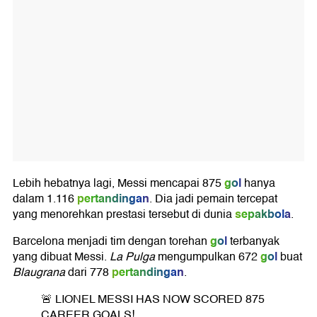
gol
Lebih hebatnya lagi, Messi mencapai 875
hanya
pertandingan
dalam 1.116
. Dia jadi pemain tercepat
sepakbola
yang menorehkan prestasi tersebut di dunia
.
gol
Barcelona menjadi tim dengan torehan
terbanyak
gol
yang dibuat Messi.
La Pulga
mengumpulkan 672
buat
pertandingan
Blaugrana
dari 778
.
🚨 LIONEL MESSI HAS NOW SCORED 875
CAREER GOALS!