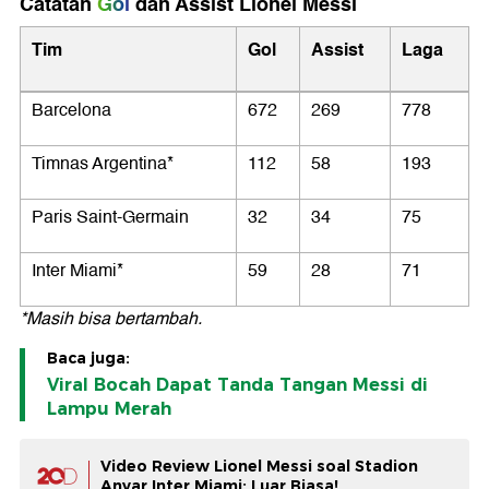
Catatan
Gol
dan Assist Lionel Messi
Tim
Gol
Assist
Laga
Barcelona
672
269
778
Timnas Argentina*
112
58
193
Paris Saint-Germain
32
34
75
Inter Miami*
59
28
71
*Masih bisa bertambah.
Baca juga:
Viral Bocah Dapat Tanda Tangan Messi di
Lampu Merah
Video Review Lionel Messi soal Stadion
Anyar Inter Miami: Luar Biasa!