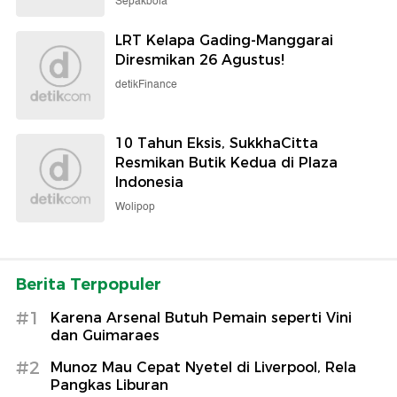
Sepakbola
LRT Kelapa Gading-Manggarai
Diresmikan 26 Agustus!
detikFinance
10 Tahun Eksis, SukkhaCitta
Resmikan Butik Kedua di Plaza
Indonesia
Wolipop
Berita Terpopuler
#1
Karena Arsenal Butuh Pemain seperti Vini
dan Guimaraes
#2
Munoz Mau Cepat Nyetel di Liverpool, Rela
Pangkas Liburan