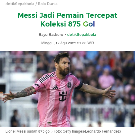
detikSepakbola
Bola Dunia
Messi Jadi Pemain Tercepat
Koleksi 875
Gol
Bayu Baskoro -
detikSepakbola
Minggu, 17 Agu 2025 21:30 WIB
Lionel Messi sudah 875 gol. (Foto: Getty Images/Leonardo Fernandez)