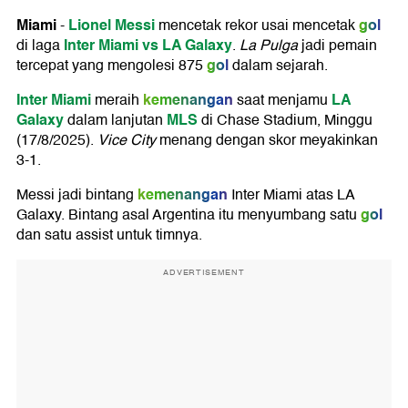
Miami
Lionel Messi
gol
-
mencetak rekor usai mencetak
Inter Miami vs LA Galaxy
di laga
.
La Pulga
jadi pemain
gol
tercepat yang mengolesi 875
dalam sejarah.
Inter Miami
kemenangan
LA
meraih
saat menjamu
Galaxy
MLS
dalam lanjutan
di Chase Stadium, Minggu
(17/8/2025).
Vice City
menang dengan skor meyakinkan
3-1.
kemenangan
Messi jadi bintang
Inter Miami atas LA
gol
Galaxy. Bintang asal Argentina itu menyumbang satu
dan satu assist untuk timnya.
ADVERTISEMENT