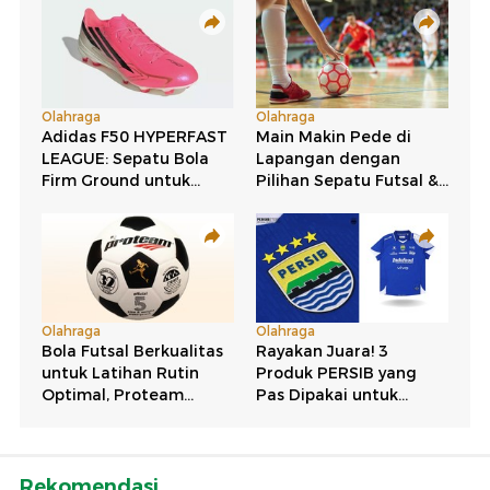
Rekomendasi