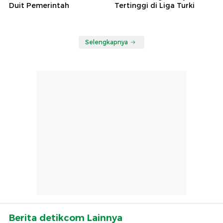
Duit Pemerintah
Tertinggi di Liga Turki
Selengkapnya
Berita detikcom Lainnya