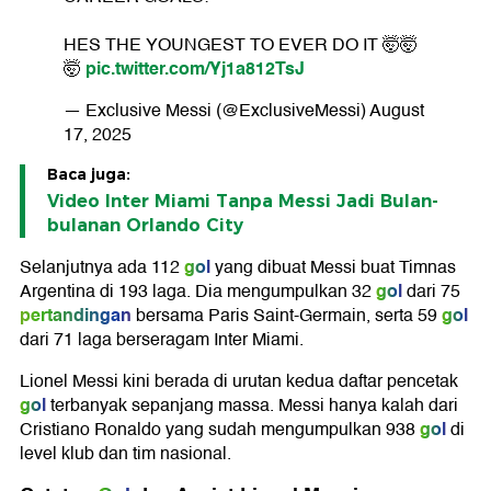
HES THE YOUNGEST TO EVER DO IT 🤯🤯
pic.twitter.com/Yj1a812TsJ
🤯
— Exclusive Messi (@ExclusiveMessi)
August
17, 2025
Baca juga:
Video Inter Miami Tanpa Messi Jadi Bulan-
bulanan Orlando City
gol
Selanjutnya ada 112
yang dibuat Messi buat Timnas
gol
Argentina di 193 laga. Dia mengumpulkan 32
dari 75
pertandingan
gol
bersama Paris Saint-Germain, serta 59
dari 71 laga berseragam Inter Miami.
Lionel Messi kini berada di urutan kedua daftar pencetak
gol
terbanyak sepanjang massa. Messi hanya kalah dari
gol
Cristiano Ronaldo yang sudah mengumpulkan 938
di
level klub dan tim nasional.