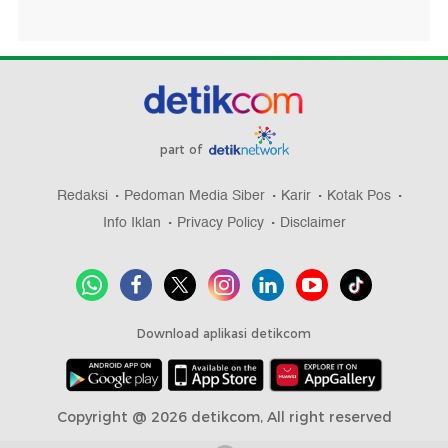
part of
Redaksi
Pedoman Media Siber
Karir
Kotak Pos
Info Iklan
Privacy Policy
Disclaimer
Download aplikasi detikcom
Copyright @ 2026 detikcom, All right reserved