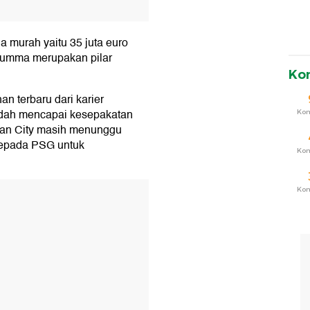
 murah yaitu 35 juta euro
rumma merupakan pilar
Ko
an terbaru dari karier
udah mencapai kesepakatan
Ko
an City masih menunggu
kepada PSG untuk
Ko
T
Ko