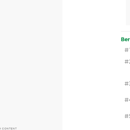
Ber
#
#
#
#
#
H CONTENT