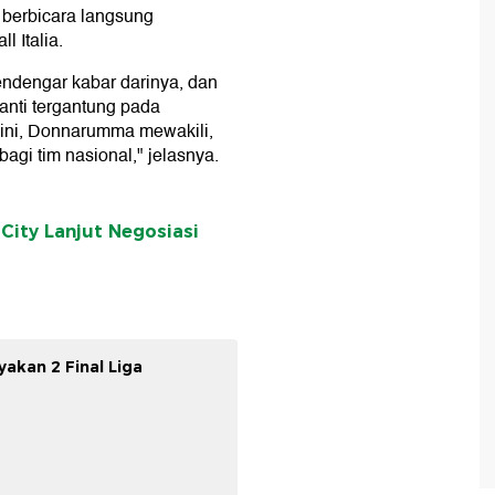
berbicara langsung
l Italia.
endengar kabar darinya, dan
anti tergantung pada
a ini, Donnarumma mewakili,
agi tim nasional," jelasnya.
ity Lanjut Negosiasi
akan 2 Final Liga