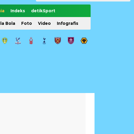
ia
Indeks
detikSport
ila Bola
Foto
Video
Infografis