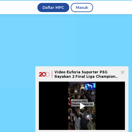
Daftar MPC
Masuk
Video Euforia Suporter PSG
Rayakan 2 Final Liga Champions
Berturut-turut