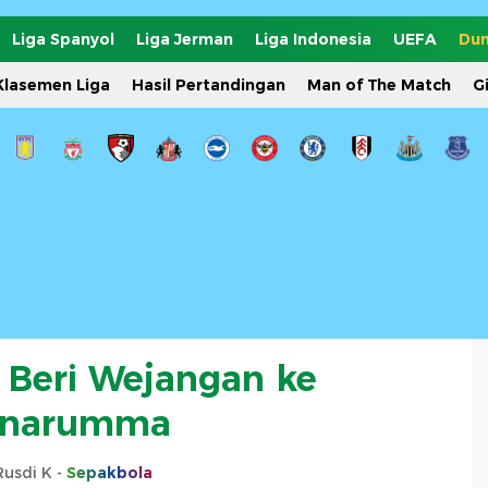
Liga Spanyol
Liga Jerman
Liga Indonesia
UEFA
Dun
Klasemen Liga
Hasil Pertandingan
Man of The Match
G
n Beri Wejangan ke
narumma
Rusdi K -
Sepakbola