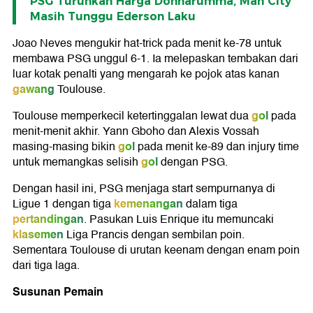
PSG Turunkan Harga Donnarumma, Man City
Masih Tunggu Ederson Laku
Joao Neves mengukir hat-trick pada menit ke-78 untuk
membawa PSG unggul 6-1. Ia melepaskan tembakan dari
luar kotak penalti yang mengarah ke pojok atas kanan
gawang
Toulouse.
gol
Toulouse memperkecil ketertinggalan lewat dua
pada
menit-menit akhir. Yann Gboho dan Alexis Vossah
gol
masing-masing bikin
pada menit ke-89 dan injury time
gol
untuk memangkas selisih
dengan PSG.
Dengan hasil ini, PSG menjaga start sempurnanya di
kemenangan
Ligue 1 dengan tiga
dalam tiga
pertandingan
. Pasukan Luis Enrique itu memuncaki
klasemen
Liga Prancis dengan sembilan poin.
Sementara Toulouse di urutan keenam dengan enam poin
dari tiga laga.
Susunan Pemain