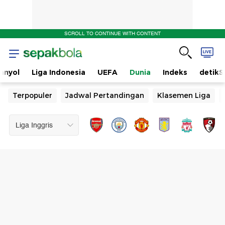
SCROLL TO CONTINUE WITH CONTENT
anyol
Liga Indonesia
UEFA
Dunia
Indeks
detikS
Terpopuler
Jadwal Pertandingan
Klasemen Liga