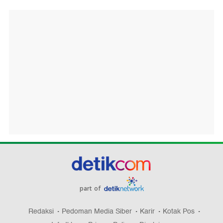
part of
Redaksi
Pedoman Media Siber
Karir
Kotak Pos