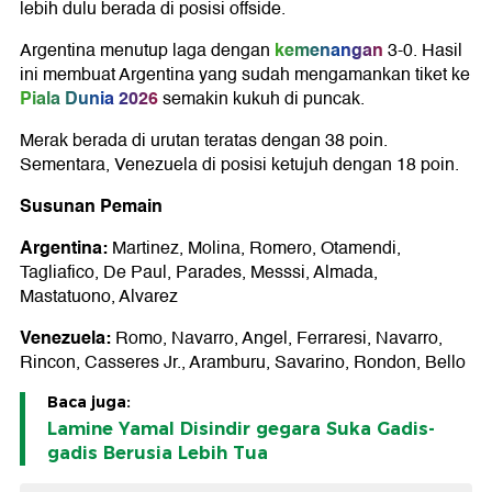
lebih dulu berada di posisi offside.
kemenangan
Argentina menutup laga dengan
3-0. Hasil
ini membuat Argentina yang sudah mengamankan tiket ke
Piala Dunia 2026
semakin kukuh di puncak.
Merak berada di urutan teratas dengan 38 poin.
Sementara, Venezuela di posisi ketujuh dengan 18 poin.
Susunan Pemain
Argentina:
Martinez, Molina, Romero, Otamendi,
Tagliafico, De Paul, Parades, Messsi, Almada,
Mastatuono, Alvarez
Venezuela:
Romo, Navarro, Angel, Ferraresi, Navarro,
Rincon, Casseres Jr., Aramburu, Savarino, Rondon, Bello
Baca juga:
Lamine Yamal Disindir gegara Suka Gadis-
gadis Berusia Lebih Tua