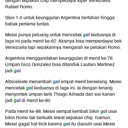
dengan sepakan chip mempedayai kiper Venezuela
Rafael Romo.
Skor 1-0 untuk keunggulan Argentina bertahan hingga
babak pertama tuntas.
gol
Messi punya peluang untuk mencetak
keduanya di
laga ini pada menit ke-62. Aksinya bisa memperdayai bek
Venezuela tapi sepakannya mengarah ke pelukan Romo.
Argentina menggandakan keunggulan di menit ke-76.
Umpan Nico Gonzalez bisa ditanduk Lautaro Martinez
gol
jadi
.
gol
Albiceleste menambah
empat menit berselang. Messi
gol
mencetak
keduanya di laga ini. Ia dengan tenang
menyontek umpan tarik Thiago Almada dari sisi kanan
gol
jadi
di menit ke-80.
gol
Pada menit ke-88, Messi sempat kembali bikin
usai
bikin Romo tak berkutik lewat sepakan chip. Namun,
gol
Messi gagal hat-trick karena
itu dianulir usai Messi