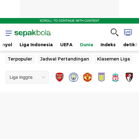
SCROLL TO CONTINUE WITH CONTENT
anyol
Liga Indonesia
UEFA
Dunia
Indeks
detikS
Terpopuler
Jadwal Pertandingan
Klasemen Liga