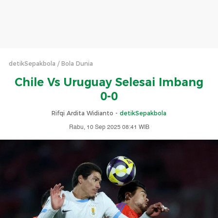
detikSepakbola
Bola Dunia
Chile Vs Uruguay Selesai Imbang
0-0
Rifqi Ardita Widianto -
detikSepakbola
Rabu, 10 Sep 2025 08:41 WIB