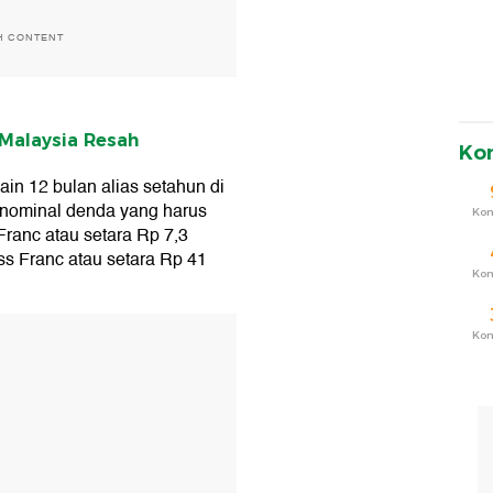
H CONTENT
 Malaysia Resah
Ko
ain 12 bulan alias setahun di
a nominal denda yang harus
Ko
Franc atau setara Rp 7,3
ss Franc atau setara Rp 41
Ko
T
Ko