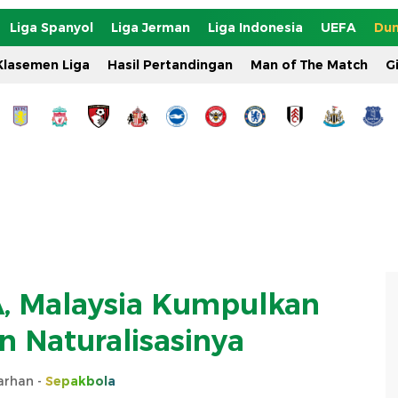
Liga Spanyol
Liga Jerman
Liga Indonesia
UEFA
Dun
Klasemen Liga
Hasil Pertandingan
Man of The Match
G
A, Malaysia Kumpulkan
n Naturalisasinya
Farhan -
Sepakbola