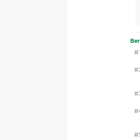
Ber
#
#
#
#
#