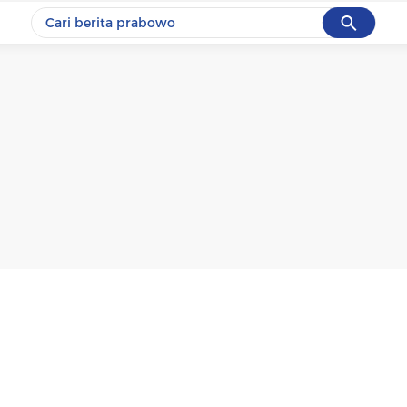
Cancel
Yang sedang ramai dicari
#1
gempa hari ini
#2
gempa
#3
prabowo
#4
iran
#5
demo
Promoted
Terakhir yang dicari
Loading...