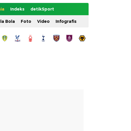
ia
Indeks
detikSport
ila Bola
Foto
Video
Infografis