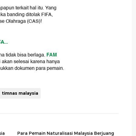
apun terkait hal itu. Yang
ika banding ditolak FIFA,
ase Olahraga (CAS)!
A...
FAM
a tidak bisa berlaga.
ni akan selesai karena hanya
sukkan dokumen para pemain.
timnas malaysia
sia
Para Pemain Naturalisasi Malaysia Berjuang