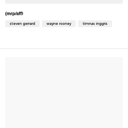
(mrp/aff)
steven gerrard
wayne rooney
timnas inggris