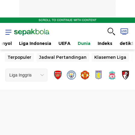
SCROLL TO CONTINUE WITH CONTENT
anyol
Liga Indonesia
UEFA
Dunia
Indeks
detikS
Terpopuler
Jadwal Pertandingan
Klasemen Liga