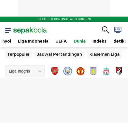
SCROLL TO CONTINUE WITH CONTENT
anyol
Liga Indonesia
UEFA
Dunia
Indeks
detikS
Terpopuler
Jadwal Pertandingan
Klasemen Liga