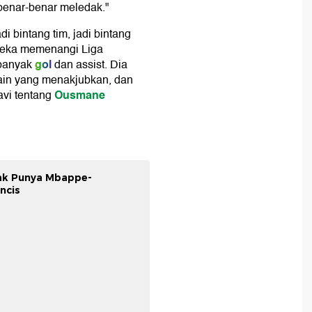
 benar-benar meledak."
i bintang tim, jadi bintang
ereka memenangi Liga
gol
banyak
dan assist. Dia
ain yang menakjubkan, dan
Ousmane
Xavi tentang
ak Punya Mbappe-
ncis