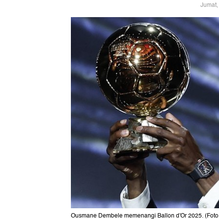
Jumat,
Ousmane Dembele memenangi Ballon d'Or 2025. (Foto