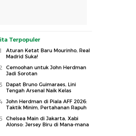
ita Terpopuler
1
Aturan Ketat Baru Mourinho, Real
Madrid Suka!
2
Cemoohan untuk John Herdman
Jadi Sorotan
3
Dapat Bruno Guimaraes, Lini
Tengah Arsenal Naik Kelas
4
John Herdman di Piala AFF 2026:
Taktik Minim, Pertahanan Rapuh
5
Chelsea Main di Jakarta, Xabi
Alonso: Jersey Biru di Mana-mana