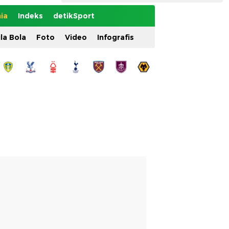
ia
Indeks
detikSport
ila Bola
Foto
Video
Infografis