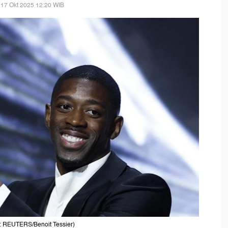
 17 Okt 2025 12:20 WIB
: REUTERS/Benoit Tessier)