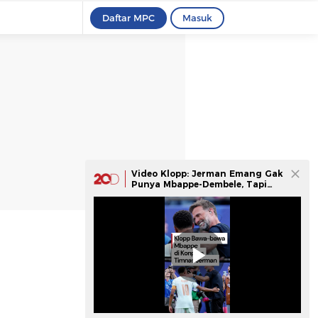
Daftar MPC
Masuk
Video Klopp: Jerman Emang Gak
Punya Mbappe-Dembele, Tapi
Bisa Kalahin Prancis