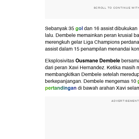
SCROLL TO CONTINUE WIT
gol
Sebanyak 35
dan 16 assist dibukukan
lalu. Dembele memainkan peran krusial b
merengkuh gelar Liga Champions perdana
assist dalam 15 penampilan menandai kont
Ousmane Dembele
Eksplosivitas
bersam
dari peran Xavi Hernandez. Ketika masih
membangkitkan Dembele setelah meredup 
berkepanjangan. Dembele mengemas 10
pertandingan
di bawah arahan Xavi sela
ADVERTISEMEN