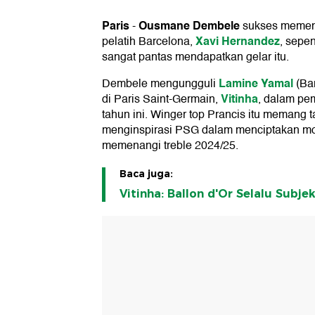
Paris
Ousmane Dembele
-
sukses meme
Xavi Hernandez
pelatih Barcelona,
, sepe
sangat pantas mendapatkan gelar itu.
Lamine Yamal
Dembele mengungguli
(Bar
Vitinha
di Paris Saint-Germain,
, dalam pe
tahun ini. Winger top Prancis itu memang 
menginspirasi PSG dalam menciptakan mo
memenangi treble 2024/25.
Baca juga:
Vitinha: Ballon d'Or Selalu Subjek