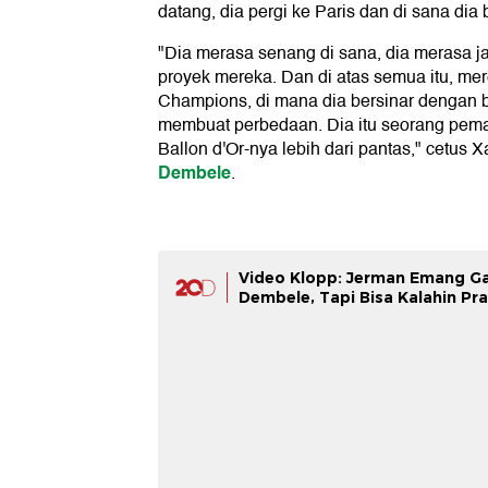
datang, dia pergi ke Paris dan di sana dia
"Dia merasa senang di sana, dia merasa jad
proyek mereka. Dan di atas semua itu, m
Champions, di mana dia bersinar dengan 
membuat perbedaan. Dia itu seorang pem
Ballon d'Or-nya lebih dari pantas," cetus 
Dembele
.
Video Klopp: Jerman Emang G
Dembele, Tapi Bisa Kalahin Pra