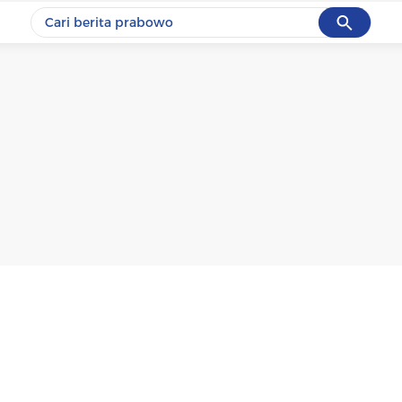
Cancel
Yang sedang ramai dicari
#1
data live draw sgp
#2
k-talk
#3
kebakaran
#4
prabowo
#5
gempa hari ini
Promoted
Terakhir yang dicari
Loading...