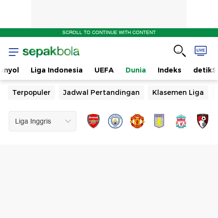
SCROLL TO CONTINUE WITH CONTENT
anyol
Liga Indonesia
UEFA
Dunia
Indeks
detikS
Terpopuler
Jadwal Pertandingan
Klasemen Liga