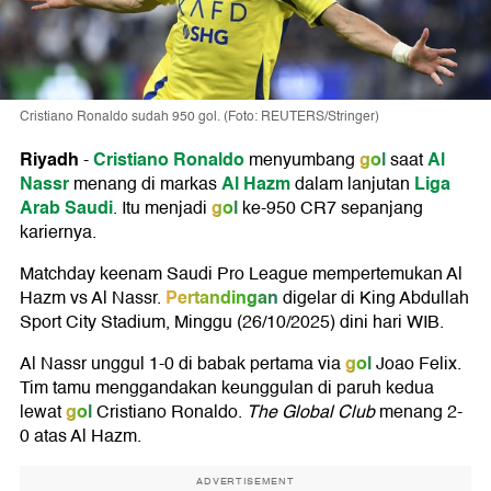
Cristiano Ronaldo sudah 950 gol. (Foto: REUTERS/Stringer)
Riyadh
Cristiano Ronaldo
gol
Al
-
menyumbang
saat
Nassr
Al Hazm
Liga
menang di markas
dalam lanjutan
Arab Saudi
gol
. Itu menjadi
ke-950 CR7 sepanjang
kariernya.
Matchday keenam Saudi Pro League mempertemukan Al
Pertandingan
Hazm vs Al Nassr.
digelar di King Abdullah
Sport City Stadium, Minggu (26/10/2025) dini hari WIB.
gol
Al Nassr unggul 1-0 di babak pertama via
Joao Felix.
Tim tamu menggandakan keunggulan di paruh kedua
gol
lewat
Cristiano Ronaldo.
The Global Club
menang 2-
0 atas Al Hazm.
ADVERTISEMENT