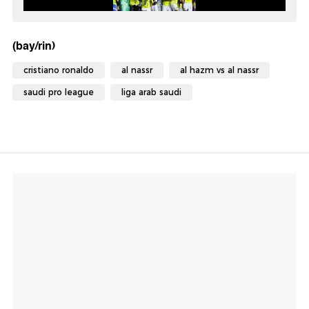
(bay/rin)
cristiano ronaldo
al nassr
al hazm vs al nassr
saudi pro league
liga arab saudi