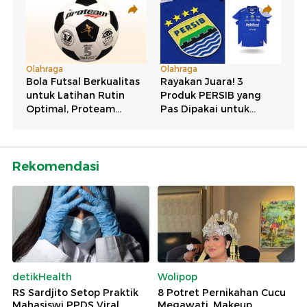
Rekomendasi
detikHealth
Wolipop
RS Sardjito Setop Praktik
8 Potret Pernikahan Cucu
Mahasiswi PPDS Viral
Megawati, Makeup