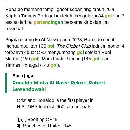
Ronaldo memang tampil gacor sepanjang tahun 2025.
gol
Kapten Timnas Portugal ini telah mengoleksi 34
dan 3
pertandingan
assist dari 38
bersama klub dan tim
nasional.
Sejak gabung ke Al Nassr pada 2023, Ronaldo sudah
gol
mengumpulkan 106
.
The Global Club
jadi tim nomor 4
gol
terbanyak buat CR7 menyumbang
setelah Real
gol
gol
Madrid (450
), Manchester United (145
) dan
gol
Timnas Portugal (143
).
Baca juga:
Ronaldo Minta Al Nassr Rekrut Robert
Lewandowski
Cristiano Ronaldo is the first player in
HISTORY to reach 950 career goals.
🇵🇹 Sporting CP: 5
🔴 Manchester United: 145