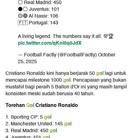
⚪ Real Madrid: 450
⚫⚪ Juventus: 101
🟡🔵 Al Nassr: 106
🇵🇹 Portugal: 143
A living legend. The numbers say it all. 💯🏆
pic.twitter.com/qKnl0q0JdX
— Football Factly (@FootballFactly)
October
25, 2025
gol
Cristiano Ronaldo kini hanya berjarak 50
lagi untuk
gol
mencapai milestone 1000
. Pencapaian yang bukan
mustahil bagi peraih 5 Ballon d'Or ini yang masih tampil
konsisten meski sudah berusia 40 tahun.
Torehan
Gol
Cristiano Ronaldo
gol
1. Sporting CP: 5
gol
2. Manchester United: 145
gol
3. Real Madrid: 450
gol
4. Juventus: 101