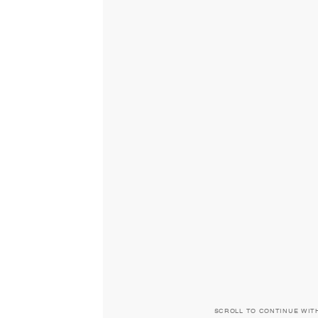
SCROLL TO CONTINUE WIT