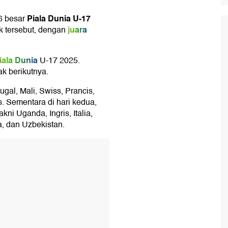
Piala Dunia U-17
6 besar
juara
ak tersebut, dengan
iala Dunia
U-17 2025.
k berikutnya.
ugal, Mali, Swiss, Prancis,
s. Sementara di hari kedua,
kni Uganda, Ingris, Italia,
a, dan Uzbekistan.