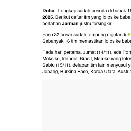
Doha
-
Lengkap sudah peserta di babak 1
2025
. Berikut daftar tim yang lolos ke bab
Jerman
bertahan
justru tersingkir.
P
Fase 32 besar sudah rampung digelar di
Sebanyak 16 tim memastikan lolos ke baba
Pada hari pertama, Jumat (14/11), ada Port
Meksiko, Irlandia, Brasil, Maroko yang lolo
Sabtu (15/11), delapan tim lain menyusul ya
Jepang, Burkina Faso, Korea Utara, Austri