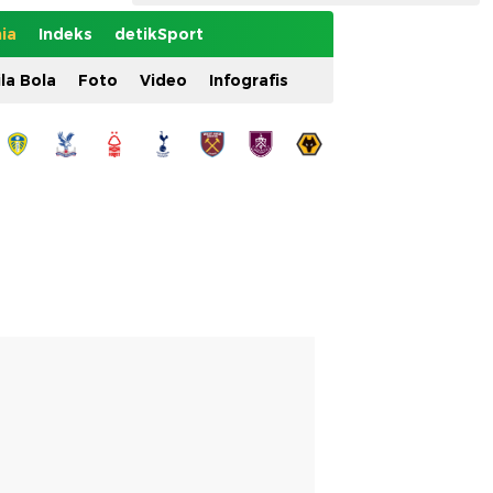
ia
Indeks
detikSport
ila Bola
Foto
Video
Infografis