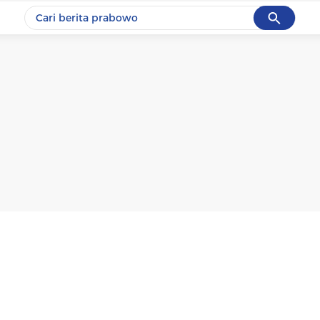
Cancel
Yang sedang ramai dicari
#1
ketik
#2
bromo
#3
streaming motogp
#4
prabowo
#5
data live draw sgp
Promoted
Terakhir yang dicari
Loading...