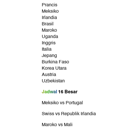
Prancis
Meksiko
Irlandia
Brasil
Maroko
Uganda
Inggris
Italia
Jepang
Burkina Faso
Korea Utara
Austria
Uzbekistan
Jadwal
16 Besar
Meksiko vs Portugal
Swiss vs Republik Irlandia
Maroko vs Mali