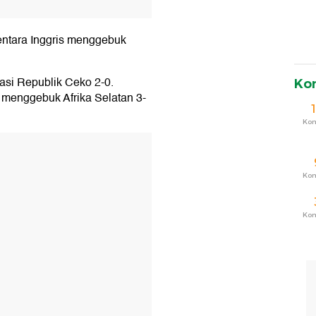
entara Inggris menggebuk
tasi Republik Ceko 2-0.
Ko
menggebuk Afrika Selatan 3-
Ko
T
Ko
Ko