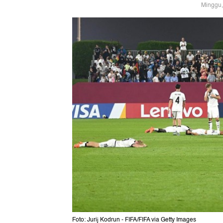
Minggu,
Foto: Jurij Kodrun - FIFA/FIFA via Getty Images