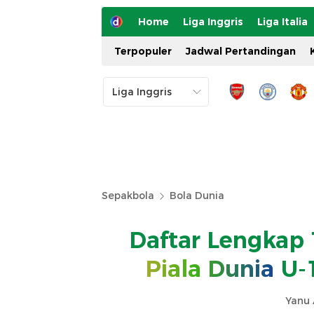
Home
Liga Inggris
Liga Italia
Terpopuler
Jadwal Pertandingan
Sepakbola
Bola Dunia
Daftar Lengkap 
Piala Dunia
U-1
Yanu 