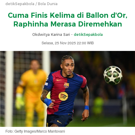
detikSepakbola
Bola Dunia
Cuma Finis Kelima di Ballon d'Or,
Raphinha Merasa Diremehkan
Okdwitya Karina Sari -
detikSepakbola
Selasa, 25 Nov 2025 22:00 WIB
Foto: Getty Images/Marco Mantovani