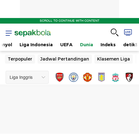
SCROLL TO CONTINUE WITH CONTENT
anyol
Liga Indonesia
UEFA
Dunia
Indeks
detikS
Terpopuler
Jadwal Pertandingan
Klasemen Liga