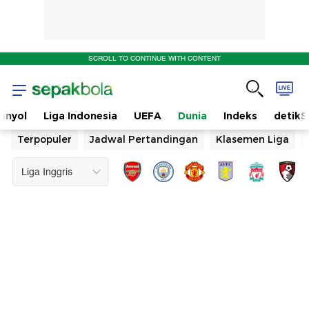
SCROLL TO CONTINUE WITH CONTENT
anyol
Liga Indonesia
UEFA
Dunia
Indeks
detikS
Terpopuler
Jadwal Pertandingan
Klasemen Liga