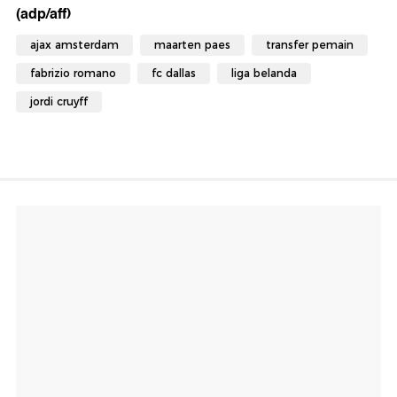
(adp/aff)
ajax amsterdam
maarten paes
transfer pemain
fabrizio romano
fc dallas
liga belanda
jordi cruyff