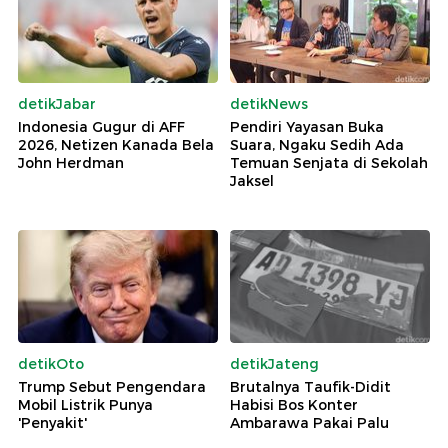
detikJabar
detikNews
Indonesia Gugur di AFF
Pendiri Yayasan Buka
2026, Netizen Kanada Bela
Suara, Ngaku Sedih Ada
John Herdman
Temuan Senjata di Sekolah
Jaksel
detikOto
detikJateng
Trump Sebut Pengendara
Brutalnya Taufik-Didit
Mobil Listrik Punya
Habisi Bos Konter
'Penyakit'
Ambarawa Pakai Palu