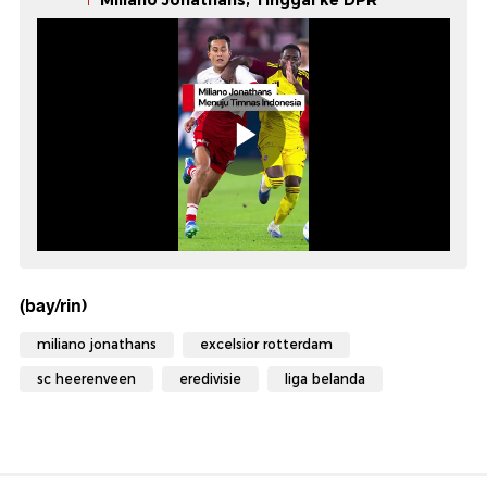
Miliano Jonathans, Tinggal ke DPR
(bay/rin)
miliano jonathans
excelsior rotterdam
sc heerenveen
eredivisie
liga belanda