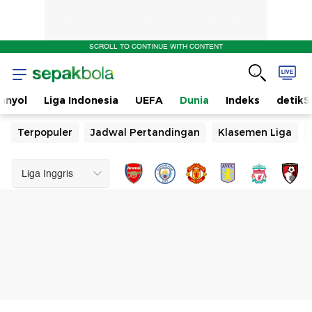
SCROLL TO CONTINUE WITH CONTENT
anyol
Liga Indonesia
UEFA
Dunia
Indeks
detikS
Terpopuler
Jadwal Pertandingan
Klasemen Liga