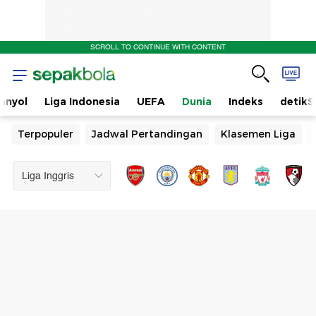
SCROLL TO CONTINUE WITH CONTENT
anyol
Liga Indonesia
UEFA
Dunia
Indeks
detikS
Terpopuler
Jadwal Pertandingan
Klasemen Liga