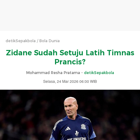
detikSepakbola
Bola Dunia
Zidane Sudah Setuju Latih Timnas
Prancis?
Mohammad Resha Pratama -
detikSepakbola
Selasa, 24 Mar 2026 06:00 WIB