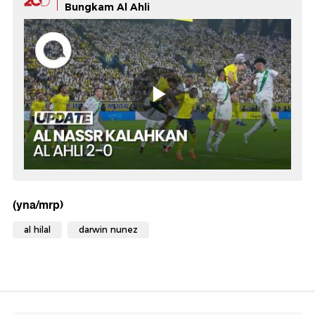
Bungkam Al Ahli
(yna/mrp)
al hilal
darwin nunez