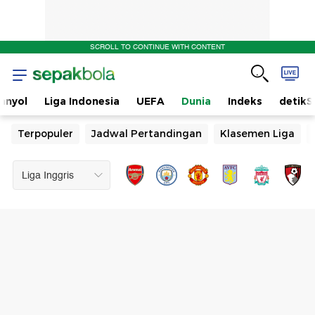
SCROLL TO CONTINUE WITH CONTENT
anyol
Liga Indonesia
UEFA
Dunia
Indeks
detikS
Terpopuler
Jadwal Pertandingan
Klasemen Liga