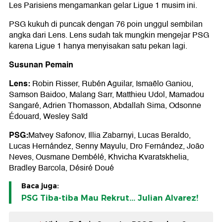
Les Parisiens mengamankan gelar Ligue 1 musim ini.
PSG kukuh di puncak dengan 76 poin unggul sembilan
angka dari Lens. Lens sudah tak mungkin mengejar PSG
karena Ligue 1 hanya menyisakan satu pekan lagi.
Susunan Pemain
Lens:
Robin Risser, Rubén Aguilar, Ismaëlo Ganiou,
Samson Baidoo, Malang Sarr, Matthieu Udol, Mamadou
Sangaré, Adrien Thomasson, Abdallah Sima, Odsonne
Édouard, Wesley Saïd
PSG:
Matvey Safonov, Illia Zabarnyi, Lucas Beraldo,
Lucas Hernández, Senny Mayulu, Dro Fernández, João
Neves, Ousmane Dembélé, Khvicha Kvaratskhelia,
Bradley Barcola, Désiré Doué
Baca juga:
PSG Tiba-tiba Mau Rekrut... Julian Alvarez!