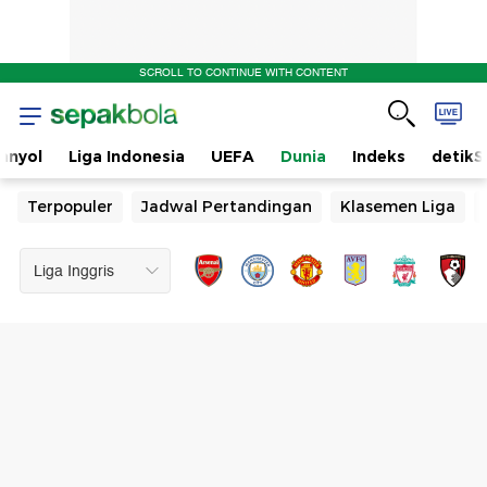
SCROLL TO CONTINUE WITH CONTENT
anyol
Liga Indonesia
UEFA
Dunia
Indeks
detikS
Terpopuler
Jadwal Pertandingan
Klasemen Liga