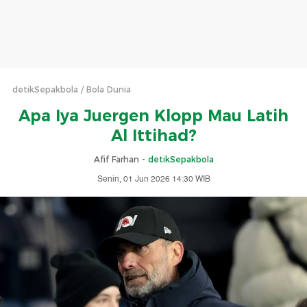
detikSepakbola
Bola Dunia
Apa Iya Juergen Klopp Mau Latih
Al Ittihad?
Afif Farhan -
detikSepakbola
Senin, 01 Jun 2026 14:30 WIB