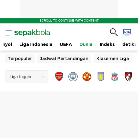
SCROLL TO CONTINUE WITH CONTENT
anyol
Liga Indonesia
UEFA
Dunia
Indeks
detikS
Terpopuler
Jadwal Pertandingan
Klasemen Liga