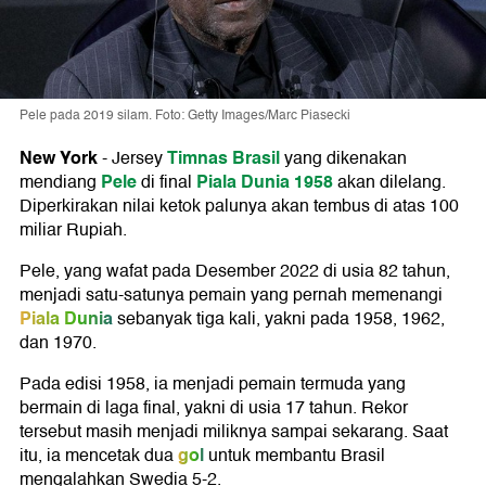
Pele pada 2019 silam. Foto: Getty Images/Marc Piasecki
New York
Timnas Brasil
-
Jersey
yang dikenakan
Pele
Piala Dunia 1958
mendiang
di final
akan dilelang.
Diperkirakan nilai ketok palunya akan tembus di atas 100
miliar Rupiah.
Pele, yang wafat pada Desember 2022 di usia 82 tahun,
menjadi satu-satunya pemain yang pernah memenangi
Piala Dunia
sebanyak tiga kali, yakni pada 1958, 1962,
dan 1970.
Pada edisi 1958, ia menjadi pemain termuda yang
bermain di laga final, yakni di usia 17 tahun. Rekor
tersebut masih menjadi miliknya sampai sekarang. Saat
gol
itu, ia mencetak dua
untuk membantu Brasil
mengalahkan Swedia 5-2.