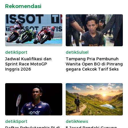
Rekomendasi
detikSport
detikSulsel
Jadwal Kualifikasi dan
Tampang Pria Pembunuh
Sprint Race MotoGP
Wanita Open BO di Pinrang
Inggris 2026
gegara Cekcok Tarif Seks
detikSport
detikNews
Daftar Pebulutangkis RI di
5 Jasad Pendaki Gunung