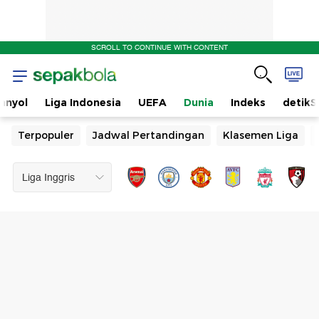
SCROLL TO CONTINUE WITH CONTENT
anyol
Liga Indonesia
UEFA
Dunia
Indeks
detikS
Terpopuler
Jadwal Pertandingan
Klasemen Liga