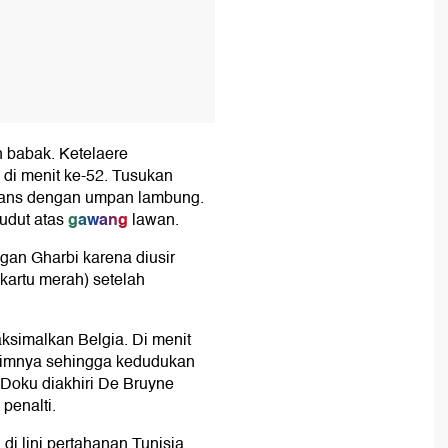
h babak. Ketelaere
di menit ke-52. Tusukan
emans dengan umpan lambung.
gawang
udut atas
lawan.
gan Gharbi karena diusir
(kartu merah) setelah
simalkan Belgia. Di menit
timnya sehingga kedudukan
Doku diakhiri De Bruyne
penalti.
 lini pertahanan Tunisia.