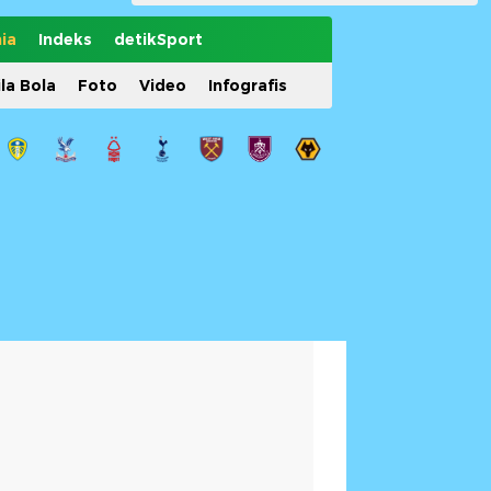
ia
Indeks
detikSport
ila Bola
Foto
Video
Infografis