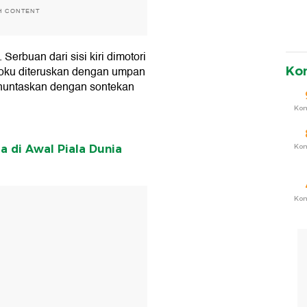
H CONTENT
Serbuan dari sisi kiri dimotori
oku diteruskan dengan umpan
Ko
enuntaskan dengan sontekan
Ko
Ko
a di Awal Piala Dunia
T
Ko