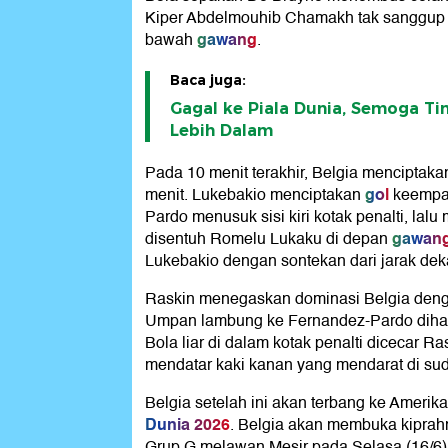
Kiper Abdelmouhib Chamakh tak sanggup 
gawang
bawah
.
Baca juga:
Gagal ke Piala Dunia, Semoga Tim
Lebih Dalam
Pada 10 menit terakhir, Belgia menciptaka
gol
menit. Lukebakio menciptakan
keempat
Pardo menusuk sisi kiri kotak penalti, lal
gawan
disentuh Romelu Lukaku di depan
Lukebakio dengan sontekan dari jarak deka
Raskin menegaskan dominasi Belgia denga
Umpan lambung ke Fernandez-Pardo dihala
Bola liar di dalam kotak penalti dicecar 
mendatar kaki kanan yang mendarat di su
Belgia setelah ini akan terbang ke Amerik
Dunia 2026
. Belgia akan membuka kiprah
Grup G melawan Mesir pada Selasa (16/6) 