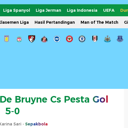
Liga Spanyol
Liga Jerman
Liga Indonesia
UEFA
Dun
Klasemen Liga
Hasil Pertandingan
Man of The Match
G
: De Bruyne Cs Pesta
Gol
5-0
arina Sari -
Sepakbola