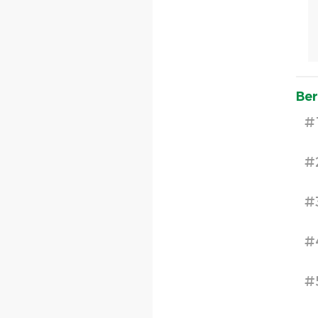
Ber
#
#
#
#
#