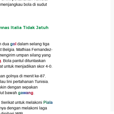
menjangkau bola di sudut
nas Italia Tidak Jatuh
gol
n dua
dalam selang tiga
 Belgia. Mathias Fernandez-
u mengirim umpan silang yang
g
. Bola pantul dituntaskan
t untuk menjadikan skor 4-0.
n golnya di menit ke-87.
u lini pertahanan Tunisia.
Raskin dengan sepakan
gawang
dut bawah
.
Piala
a Serikat untuk melakoni
nya dengan melakoni laga
dinihari WIB.