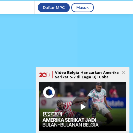
Daftar MPC
Masuk
Video Belgia Hancurkan Amerika
Serikat 5-2 di Laga Uji Coba