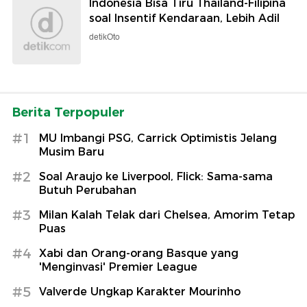
Indonesia Bisa Tiru Thailand-Filipina
soal Insentif Kendaraan, Lebih Adil
detikOto
Berita Terpopuler
#1
MU Imbangi PSG, Carrick Optimistis Jelang
Musim Baru
#2
Soal Araujo ke Liverpool, Flick: Sama-sama
Butuh Perubahan
#3
Milan Kalah Telak dari Chelsea, Amorim Tetap
Puas
#4
Xabi dan Orang-orang Basque yang
'Menginvasi' Premier League
#5
Valverde Ungkap Karakter Mourinho