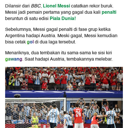
Lionel Messi
Dilansir dari
BBC
,
catatkan rekor buruk.
penalti
Messi jadi pemain pertama yang gagal dua kali
Piala Dunia!
beruntun di satu edisi
Sebelumnya, Messi gagal penalti di fase grup ketika
Argentina hadapi Austria. Meski gagal, Messi kemudian
gol
bisa cetak
di dua laga tersebut.
Menariknya, dua tembakan itu sama-sama ke sisi kiri
gawang
. Saat hadapi Austria, tembakannya melebar.