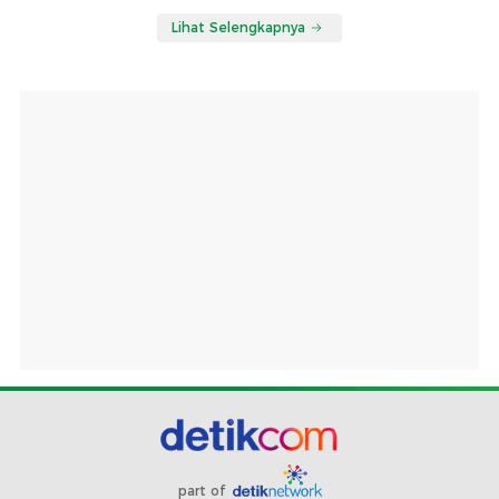
Lihat Selengkapnya
part of