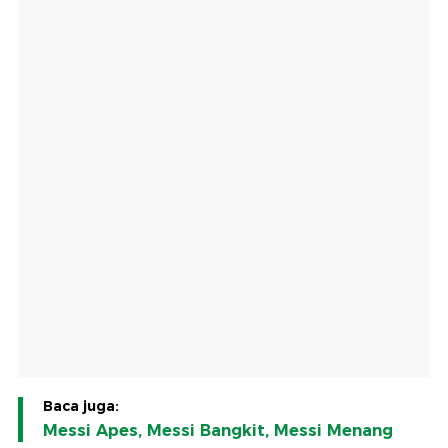
Baca juga:
Messi Apes, Messi Bangkit, Messi Menang