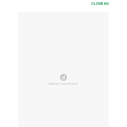
CLOSE AD