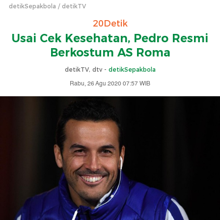
detikSepakbola
detikTV
20Detik
Usai Cek Kesehatan, Pedro Resmi
Berkostum AS Roma
detikTV, dtv -
detikSepakbola
Rabu, 26 Agu 2020 07:57 WIB