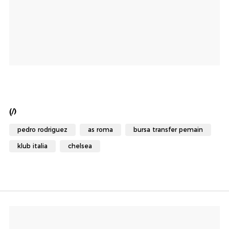
(/)
pedro rodriguez
as roma
bursa transfer pemain
klub italia
chelsea