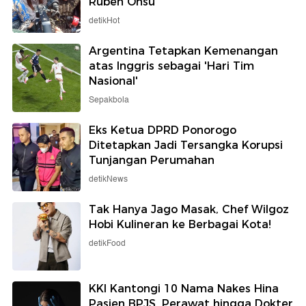
Ruben Onsu
detikHot
Argentina Tetapkan Kemenangan
atas Inggris sebagai 'Hari Tim
Nasional'
Sepakbola
Eks Ketua DPRD Ponorogo
Ditetapkan Jadi Tersangka Korupsi
Tunjangan Perumahan
detikNews
Tak Hanya Jago Masak, Chef Wilgoz
Hobi Kulineran ke Berbagai Kota!
detikFood
KKI Kantongi 10 Nama Nakes Hina
Pasien BPJS, Perawat hingga Dokter