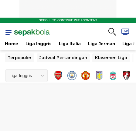
SCROLL TO CONTINUE WITH CONTENT
Home
Liga Inggris
Liga Italia
Liga Jerman
Liga 
Terpopuler
Jadwal Pertandingan
Klasemen Liga